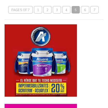
PAGE 5 OF 7
1
2
3
4
5
6
7