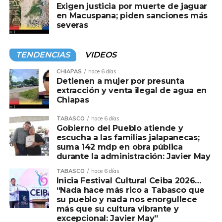
Exigen justicia por muerte de jaguar
en Macuspana; piden sanciones más
severas
TENDENCIAS
VIDEOS
CHIAPAS
hace 6 días
Detienen a mujer por presunta
extracción y venta ilegal de agua en
Chiapas
TABASCO
hace 6 días
Gobierno del Pueblo atiende y
escucha a las familias jalapanecas;
suma 142 mdp en obra pública
durante la administración: Javier May
TABASCO
hace 6 días
Inicia Festival Cultural Ceiba 2026…
“Nada hace más rico a Tabasco que
su pueblo y nada nos enorgullece
más que su cultura vibrante y
excepcional: Javier May”