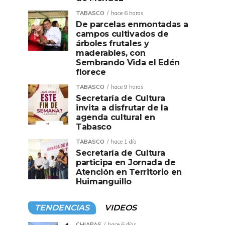
TABASCO
hace 6 horas
De parcelas enmontadas a
campos cultivados de
árboles frutales y
maderables, con
Sembrando Vida el Edén
florece
TABASCO
hace 9 horas
Secretaría de Cultura
invita a disfrutar de la
agenda cultural en
Tabasco
TABASCO
hace 1 día
Secretaría de Cultura
participa en Jornada de
Atención en Territorio en
Huimanguillo
TENDENCIAS
VIDEOS
CHIAPAS
hace 6 días