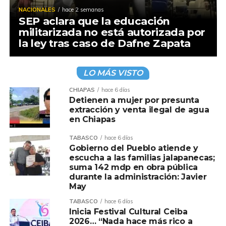
NACIONALES
hace 2 semanas
SEP aclara que la educación
militarizada no está autorizada por
la ley tras caso de Dafne Zapata
LO MÁS VISTO
CHIAPAS
hace 6 días
Detienen a mujer por presunta
extracción y venta ilegal de agua
en Chiapas
TABASCO
hace 6 días
Gobierno del Pueblo atiende y
escucha a las familias jalapanecas;
suma 142 mdp en obra pública
durante la administración: Javier
May
TABASCO
hace 6 días
Inicia Festival Cultural Ceiba
2026… “Nada hace más rico a