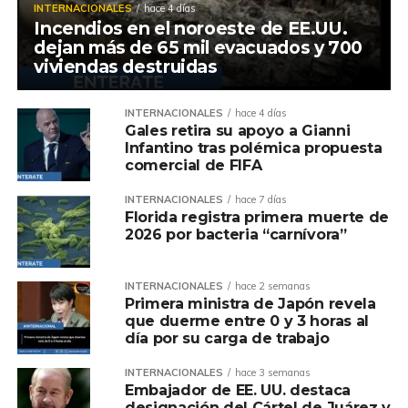
INTERNACIONALES
hace 4 días
Incendios en el noroeste de EE.UU.
dejan más de 65 mil evacuados y 700
viviendas destruidas
INTERNACIONALES
hace 4 días
Gales retira su apoyo a Gianni
Infantino tras polémica propuesta
comercial de FIFA
INTERNACIONALES
hace 7 días
Florida registra primera muerte de
2026 por bacteria “carnívora”
INTERNACIONALES
hace 2 semanas
Primera ministra de Japón revela
que duerme entre 0 y 3 horas al
día por su carga de trabajo
INTERNACIONALES
hace 3 semanas
Embajador de EE. UU. destaca
designación del Cártel de Juárez y