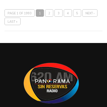
PAGE 1 OF 1993
1
2
3
4
5
NEXT ›
LAST »