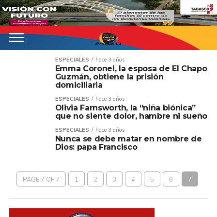
620AM
ESPECIALES
hace 3 años
Emma Coronel, la esposa de El Chapo
Guzmán, obtiene la prisión
domiciliaria
ESPECIALES
hace 3 años
Olivia Farnsworth, la “niña biónica”
que no siente dolor, hambre ni sueño
ESPECIALES
hace 3 años
Nunca se debe matar en nombre de
Dios: papa Francisco
PAGE 7 OF 7
1
2
3
4
5
6
7