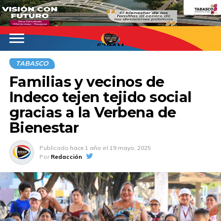
620AM
TABASCO
Familias y vecinos de
Indeco tejen tejido social
gracias a la Verbena de
Bienestar
Publicado
hace 1 año
el
19 mayo, 2025
Por
Redacción