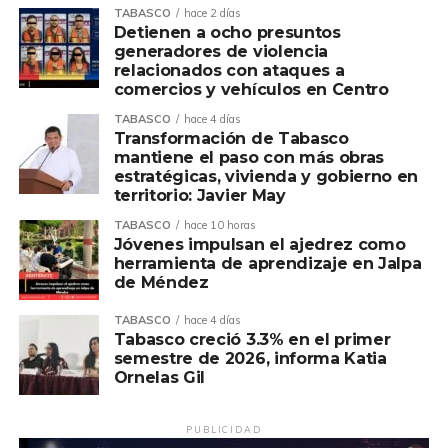
sustentable y el cuidado del medio ambiente,
TABASCO
hace 2 días
consolidando una visión de progreso con sentido humano.
Detienen a ocho presuntos
generadores de violencia
relacionados con ataques a
Asimismo, afirmó que la política de Pemex entiende que
comercios y vehículos en Centro
el desarrollo no solo se mide por la actividad productiva,
sino también por el bienestar de las personas y de las
TABASCO
hace 4 días
Transformación de Tabasco
comunidades que, durante décadas, han contribuido al
mantiene el paso con más obras
crecimiento de la industria energética de nuestro país.
estratégicas, vivienda y gobierno en
territorio: Javier May
Ovidio Peralta destacó que el compromiso de Pemex se
TABASCO
hace 10 horas
refleja en acciones concretas que generan bienestar y
Jóvenes impulsan el ajedrez como
demuestran que la colaboración entre instituciones puede
herramienta de aprendizaje en Jalpa
de Méndez
traducirse en resultados que transforman la vida del
pueblo, especialmente de quienes más lo necesitan.
TABASCO
hace 4 días
Tabasco creció 3.3% en el primer
Finalmente, reiteró que el Gobierno de Comalcalco
semestre de 2026, informa Katia
siempre estará abierto a construir acuerdos, sumar
Ornelas Gil
voluntades y aprovechar cada oportunidad para mejorar
la calidad de vida de las familias, porque los grandes retos
PUBLICIDAD