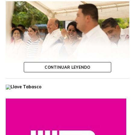
en el evento, cuando volverían a celebrar la siguiente
verbena. Ella respondió: “Lo que se busca es recuperar
esa convivencia esa, armonía, esa unión entre vecinos.
Por el éxito que hubo en este primer evento, habrá un
segundo, todavía lo vamos a definir y anunciaremos a
través de la página de la Secretaría de Bienestar”.
Comunicado 851/2025
Villahermosa, Tabasco
Domingo 17 de mayo de 2025
CONTINUAR LEYENDO
Ante autoridades de la empresa productiva, el presidente
Compartir en:
destacó que esa unidad, equipada con tanque de lodo
con capacidad de 11.5 metros cúbicos, fortalecerá la
capacidad operativa del municipio y permitirá brindar una
mejor atención a las necesidades de la población,
elevando la calidad de los servicios públicos.