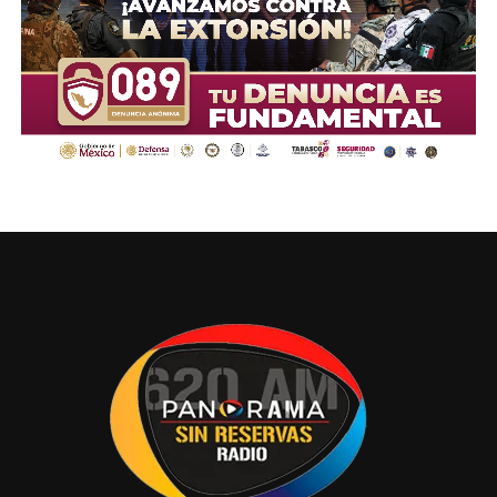
De acuerdo con la Organización Mundial de la Salud, de
cada 100 mastografías con resultado anormal, 40
resultan positivas a cáncer. Cabe señalar que el cáncer
de mama no puede prevenirse; la detección oportuna es
la única opción para poder descubrir a tiempo esta
enfermedad, lo que significa que, para disminuir las
muertes por cáncer de mama, las mujeres deben ser
diagnosticadas en etapas tempranas.
La Unidad Móvil de Mastografía continuará visitando los
diferentes municipios del Estado en las siguientes
jornadas de mastografía gratuita, que se realizarán
próximamente en los municipios de Comalcalco,
Cunduacán, Jalapa y Emiliano Zapata, con el propósito de
continuar acercando los servicios de prevención y
diagnóstico oportuno a las mujeres de todo el estado.
Ante esta situación, se invita a las mujeres tabasqueñas