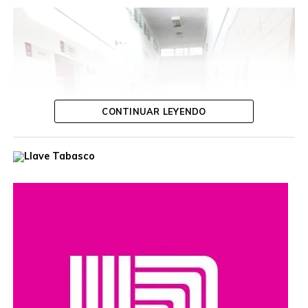
Compartir en:
CONTINUAR LEYENDO
TEMAS RELACIONADOS:
LA GRAN FUERZA DE MEXICO
A CONTINUACIÓN
Inauguran Pabellón Centro en la Feria
Tabasco 2026 para impulsar turismo y
convivencia familiar
NO TE PIERDAS
Ovidio Peralta inaugura la Biblioteca Pública
Rural “Amado Nervo” en Comalcalco