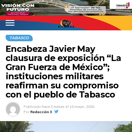
620AM
TABASCO
Encabeza Javier May
clausura de exposición “La
Gran Fuerza de México”;
instituciones militares
reafirman su compromiso
con el pueblo de Tabasco
Publicado
hace 3 meses
el
10 mayo, 2026
Por
Redacción 3