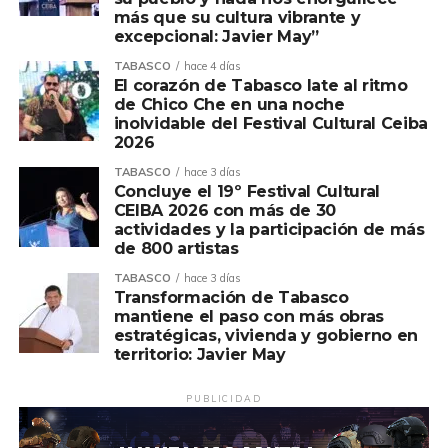
oncológica, logrando con ello disminuir la mortalidad por
más que su cultura vibrante y
esta causa.
excepcional: Javier May”
TABASCO
hace 4 días
Para ello, por indicaciones del gobernador del Estado,
El corazón de Tabasco late al ritmo
Javier May Rodríguez, y el secretario de Salud, Alejandro
de Chico Che en una noche
Calderón Alipi, el acceso a todos los servicios debe ser
inolvidable del Festival Cultural Ceiba
2026
desde el territorio, a través de la puesta en marcha de la
Unidad Móvil de Mastografía que visita las villas,
TABASCO
hace 3 días
Concluye el 19º Festival Cultural
poblados, rancherías, ejidos e incluso las comunidades
CEIBA 2026 con más de 30
ribereñas a través de las Caravanas Terrestres y
actividades y la participación de más
Acuáticas, las Jornadas de Atención al Pueblo, así como
de 800 artistas
las Jornadas de Detección que se realizan en
TABASCO
hace 3 días
coordinación con Petróleos Mexicanos.
Transformación de Tabasco
mantiene el paso con más obras
La mastografía es el estudio radiográfico mediante el uso
estratégicas, vivienda y gobierno en
territorio: Javier May
de equipo especializado llamado mastógrafo, que se
utiliza para buscar anormalidades en la mama; ayuda a
PUBLICIDAD
detectar el cáncer en sus etapas iniciales, cuando aún no
es palpable por el personal de salud.