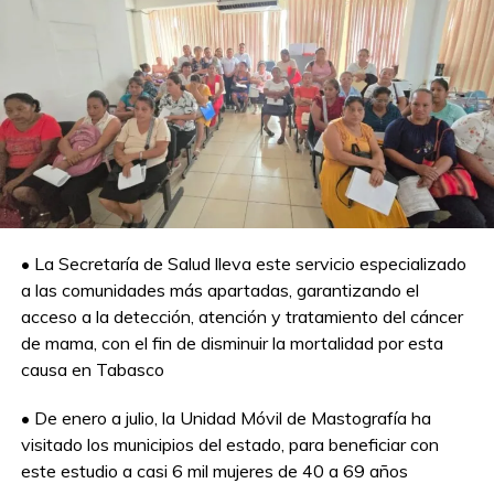
La gran muestra, impulsada por la Secretaría de la
Defensa Nacional y que hasta este 10 de mayo estuvo
instalada en el Parque Tabasco ‘Dora María’, brindó a las
y los ciudadanos la oportunidad de recorrer los módulos
de los Paracaidistas, Plan DN-III-E, Transmisiones,
Educación Militar, Fuerza Aérea Mexicana, Fuerzas
Especiales, Policía Militar, Industria Militar, Artillería y
Caballería, así como participar en actividades recreativas
en la mini pista de obstáculos infantiles, de
• La Secretaría de Salud lleva este servicio especializado
adiestramiento canino, y tirolesa.
a las comunidades más apartadas, garantizando el
A la clausura asistieron también la alcaldesa de Centro,
acceso a la detección, atención y tratamiento del cáncer
Yolanda Osuna Huerta; el secretario de Seguridad y
de mama, con el fin de disminuir la mortalidad por esta
Protección Ciudadana de Tabasco, Serafín Tadeo
causa en Tabasco
Lazcano; y el presidente de la Junta de Coordinación
• De enero a julio, la Unidad Móvil de Mastografía ha
Política del Congreso del Estado, Jorge Bracamonte
visitado los municipios del estado, para beneficiar con
Hernández.
este estudio a casi 6 mil mujeres de 40 a 69 años