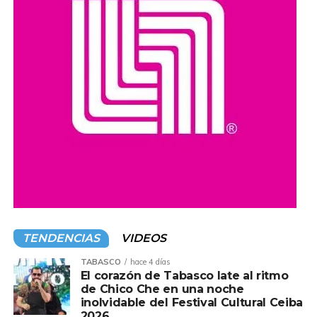
compromiso de impulsar acciones y programas que
promuevan el acceso a la cultura y el desarrollo de las
comunidades en todo el estado.
Compartir en:
TENDENCIAS
VIDEOS
TABASCO
hace 4 días
El corazón de Tabasco late al ritmo
de Chico Che en una noche
inolvidable del Festival Cultural Ceiba
2026