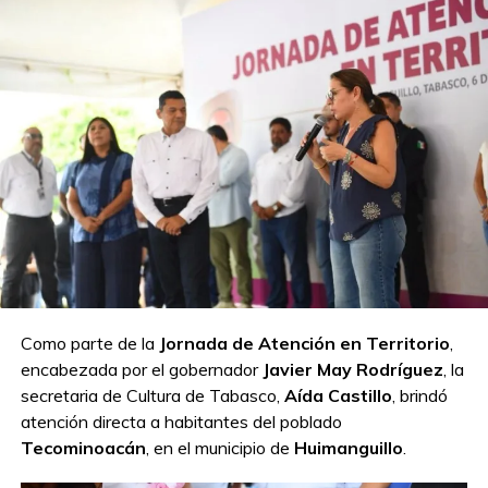
Compartir en:
TEMAS RELACIONADOS:
BIENESTAR
COMALCALCO
GOBIERNO
OVIDIO
A CONTINUACIÓN
Taller de Mini Pasteles llena de sabor el
Pabellón Centro en la Feria Tabasco 2026
Como parte de la
Jornada de Atención en Territorio
,
NO TE PIERDAS
Comalcalco celebra la elección de la Flor del
encabezada por el gobernador
Javier May Rodríguez
, la
Cacao 2026
secretaria de Cultura de Tabasco,
Aída Castillo
, brindó
atención directa a habitantes del poblado
Tecominoacán
, en el municipio de
Huimanguillo
.