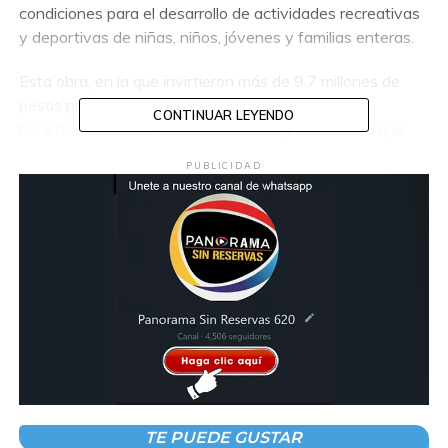
condiciones para el desarrollo de actividades recreativas
y deportivas de niñas, niños, jóvenes y familias enteras.
Esta obra, en la que invirtieron más de 9.7 millones de
pesos provenientes de financiamientos internos,
CONTINUAR LEYENDO
beneficia a más de 43 mil habitantes y demuestra que
con disciplina financiera y un manejo responsable del
PUBLICIDAD
presupuesto se sigue impulsando la transformación de
Comalcalco con infraestructura de calidad y sentido
social.
TE PUEDE GUSTAR