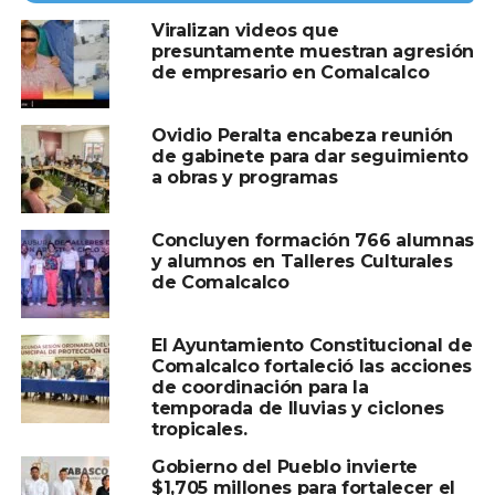
Viralizan videos que
presuntamente muestran agresión
de empresario en Comalcalco
Ovidio Peralta encabeza reunión
de gabinete para dar seguimiento
a obras y programas
Concluyen formación 766 alumnas
Con estas acciones, el municipio se mantiene en
y alumnos en Talleres Culturales
constante crecimiento y avanzando hacia mejores
de Comalcalco
niveles de bienestar para las y los comalcalquenses,
fortaleciendo espacios públicos que promueven la sana
El Ayuntamiento Constitucional de
convivencia y el desarrollo integral de la población.
Comalcalco fortaleció las acciones
de coordinación para la
temporada de lluvias y ciclones
Como parte de esta jornada de trabajo, por la mañana el
tropicales.
alcalde Ovidio Peralta Suárez también inauguró las
construcciones de las bibliotecas públicas rurales “Amado
Gobierno del Pueblo invierte
$1,705 millones para fortalecer el
Nervo”, en Progreso Tular segunda sección, y “Profesor