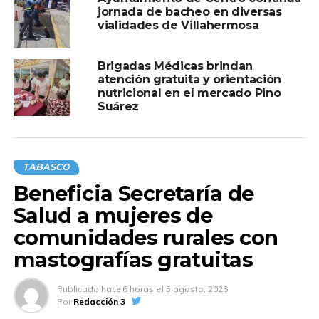
ubicado en la Nave Macuilí del Parque Tabasco Dora
jornada de bacheo en diversas
María, con el objetivo de promover la convivencia familiar,
vialidades de Villahermosa
las tradiciones y el talento local.
HonestidadYResultados
Brigadas Médicas brindan
atención gratuita y orientación
nutricional en el mercado Pino
Suárez
Compartir en:
TABASCO
Beneficia Secretaría de
Salud a mujeres de
comunidades rurales con
TEMAS RELACIONADOS:
CENTRO
mastografías gratuitas
A CONTINUACIÓN
Se convierte el Foro Tabasco en gran pista
Publicado
hace 6 horas
el
5 agosto, 2026
de baile con artistas locales, en la ‘Fiesta del
Por
Redacción 3
Pueblo’