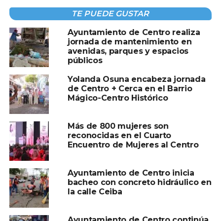
con asistentes y formó parte de esta dinámica que dio un
toque dulce a las actividades de la feria.
TE PUEDE GUSTAR
Ayuntamiento de Centro realiza
jornada de mantenimiento en
avenidas, parques y espacios
públicos
Yolanda Osuna encabeza jornada
de Centro + Cerca en el Barrio
Mágico-Centro Histórico
Más de 800 mujeres son
reconocidas en el Cuarto
Encuentro de Mujeres al Centro
Ayuntamiento de Centro inicia
bacheo con concreto hidráulico en
la calle Ceiba
El taller forma parte de las actividades impulsadas por el
Ayuntamiento de Centro dentro del Pabellón Centro,
Ayuntamiento de Centro continúa