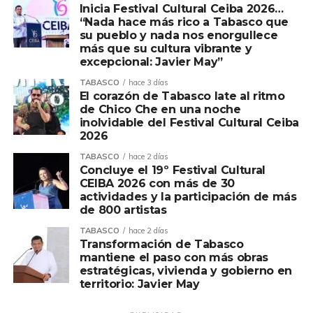
resulten positivas hacia los servicios médicos
Inicia Festival Cultural Ceiba 2026…
“Nada hace más rico a Tabasco que
especializados para que inicien el protocolo de atención
su pueblo y nada nos enorgullece
oncológica, logrando con ello disminuir la mortalidad por
más que su cultura vibrante y
esta causa.
excepcional: Javier May”
TABASCO
hace 3 días
Para ello, por indicaciones del gobernador del Estado,
El corazón de Tabasco late al ritmo
Javier May Rodríguez, y el secretario de Salud, Alejandro
de Chico Che en una noche
Calderón Alipi, el acceso a todos los servicios debe ser
inolvidable del Festival Cultural Ceiba
2026
desde el territorio, a través de la puesta en marcha de la
Unidad Móvil de Mastografía que visita las villas,
TABASCO
hace 2 días
Concluye el 19º Festival Cultural
poblados, rancherías, ejidos e incluso las comunidades
CEIBA 2026 con más de 30
ribereñas a través de las Caravanas Terrestres y
actividades y la participación de más
Acuáticas, las Jornadas de Atención al Pueblo, así como
de 800 artistas
las Jornadas de Detección que se realizan en
TABASCO
hace 2 días
coordinación con Petróleos Mexicanos.
Transformación de Tabasco
mantiene el paso con más obras
La mastografía es el estudio radiográfico mediante el uso
estratégicas, vivienda y gobierno en
territorio: Javier May
de equipo especializado llamado mastógrafo, que se
utiliza para buscar anormalidades en la mama; ayuda a