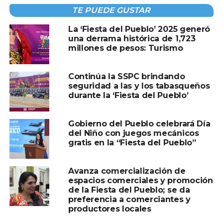
TE PUEDE GUSTAR
La ‘Fiesta del Pueblo’ 2025 generó
TEMAS RELACIONADOS:
FIESTA DEL PUEBLO
una derrama histórica de 1,723
millones de pesos: Turismo
A CONTINUACIÓN
OMS insiste: riesgo de brote de hantavirus
para la población es “absolutamente bajo”
Continúa la SSPC brindando
seguridad a las y los tabasqueños
NO TE PIERDAS
durante la ‘Fiesta del Pueblo’
Taller de Mini Pasteles llena de sabor el
Pabellón Centro en la Feria Tabasco 2026
Gobierno del Pueblo celebrará Día
del Niño con juegos mecánicos
gratis en la “Fiesta del Pueblo”
Avanza comercialización de
espacios comerciales y promoción
de la Fiesta del Pueblo; se da
preferencia a comerciantes y
productores locales