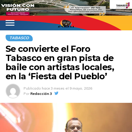
620AM
TABASCO
Se convierte el Foro
Tabasco en gran pista de
baile con artistas locales,
en la ‘Fiesta del Pueblo’
Publicado
hace 3 meses
el
9 mayo, 2026
Por
Redacción 3