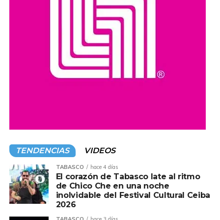
promuevan el acceso a la cultura y el desarrollo de las
comunidades en todo el estado.
Compartir en:
TENDENCIAS
VIDEOS
TABASCO
hace 4 días
El corazón de Tabasco late al ritmo
de Chico Che en una noche
inolvidable del Festival Cultural Ceiba
2026
TABASCO
hace 3 días