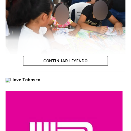
de baile con artistas locales, en la ‘Fiesta del
Pueblo’
CONTINUAR LEYENDO
Durante la jornada, la funcionaria escuchó las inquietudes
de las y los ciudadanos, ofreció orientación personalizada
y dio seguimiento a diversas solicitudes, con el propósito
de acercar los servicios gubernamentales a las
comunidades.
Estas jornadas buscan fortalecer el diálogo entre las
autoridades y la población, además de reafirmar el
compromiso de impulsar acciones y programas que