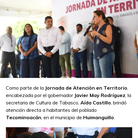
Hasta ahora, las autoridades internacionales mantienen
vigilancia epidemiológica, pero descartan un riesgo
elevado para la población mundial.
Compartir en:
Como parte de la
Jornada de Atención en Territorio
,
encabezada por el gobernador
Javier May Rodríguez
, la
TEMAS RELACIONADOS:
HANTAVIRUS
OMS
secretaria de Cultura de Tabasco,
Aída Castillo
, brindó
A CONTINUACIÓN
atención directa a habitantes del poblado
Ovidio Peralta inaugura la Biblioteca Pública
Tecominoacán
, en el municipio de
Huimanguillo
.
Rural “Amado Nervo” en Comalcalco
NO TE PIERDAS
Se convierte el Foro Tabasco en gran pista