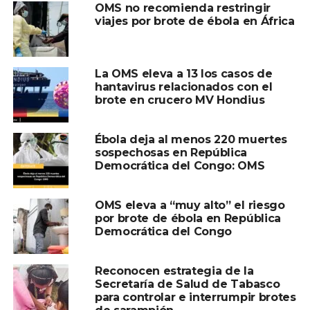
hantavirus?
OMS no recomienda restringir
viajes por brote de ébola en África
El hantavirus suele transmitirse por contacto con
roedores infectados, sus excrementos, orina o saliva,
especialmente en zonas rurales o espacios
La OMS eleva a 13 los casos de
contaminados.
hantavirus relacionados con el
brote en crucero MV Hondius
Las autoridades sanitarias explican que, en la mayoría de
las variantes conocidas, no existe una transmisión fácil
Ébola deja al menos 220 muertes
de persona a persona, lo que reduce significativamente el
sospechosas en República
Democrática del Congo: OMS
riesgo de brotes amplios.
Llaman a evitar
OMS eleva a “muy alto” el riesgo
por brote de ébola en República
desinformación
Democrática del Congo
La OMS también llamó a la población a no difundir
información alarmista o sin verificar sobre supuestas
Reconocen estrategia de la
Secretaría de Salud de Tabasco
emergencias sanitarias relacionadas con hantavirus.
para controlar e interrumpir brotes