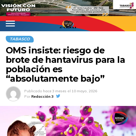
620AM
TABASCO
OMS insiste: riesgo de
brote de hantavirus para la
población es
“absolutamente bajo”
Publicado
hace 3 meses
el
10 mayo, 2026
Por
Redacción 3