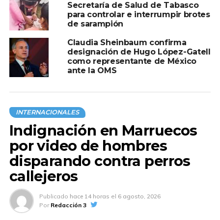
Video | Conmueve lealtad de perrito que
Secretaría de Salud de Tabasco
acompañó a su compañero atrapado en
para controlar e interrumpir brotes
puente peatonal
de sarampión
NO TE PIERDAS
Claudia Sheinbaum confirma
Claudia Sheinbaum responde a presuntas
designación de Hugo López-Gatell
intenciones de intervención de asesores de
como representante de México
Donald Trump: “México no es piñata de
ante la OMS
nadie”
INTERNACIONALES
Indignación en Marruecos
por video de hombres
disparando contra perros
callejeros
Publicado
hace 14 horas
el
6 agosto, 2026
Por
Redacción 3