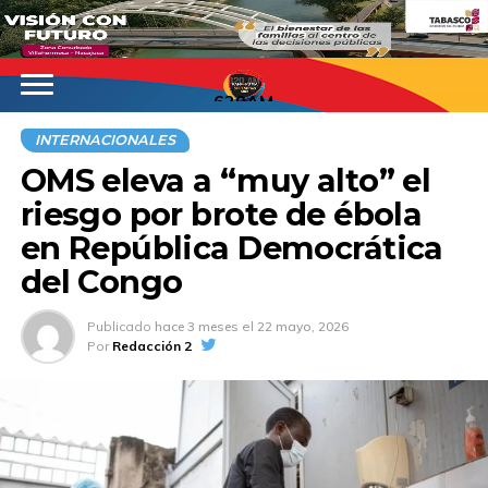
620AM
INTERNACIONALES
OMS eleva a “muy alto” el
riesgo por brote de ébola
en República Democrática
del Congo
Publicado
hace 3 meses
el
22 mayo, 2026
Por
Redacción 2