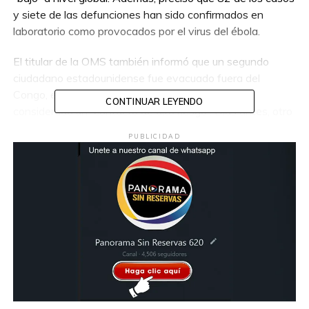
y siete de las defunciones han sido confirmados en
laboratorio como provocados por el virus del ébola.
El titular de la OMS también informó que un segundo
ciudadano estadounidense fue evacuado fuera del
Congo, esta vez hacia la República Checa, al ser
CONTINUAR LEYENDO
considerado un “contacto de alto riesgo”. Días antes, otro
ciudadano estadounidense que dio positivo al virus había
PUBLICIDAD
sido trasladado a Alemania.
Asimismo, destacó que la Oficina de Coordinación de
Asuntos Humanitarios de la ONU destinó 60 millones de
dólares para atender la emergencia sanitaria, recursos
que se suman a los 3.9 millones liberados previamente
por la OMS a través de su fondo de emergencias.
Tedros advirtió sobre el peligro que representa esta
epidemia debido a que está relacionada con la variante
Bundibugyo del virus, una cepa relativamente