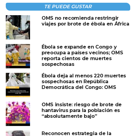
desconocida para la que actualmente no existen vacunas
TE PUEDE GUSTAR
ni tratamientos específicos.
OMS no recomienda restringir
viajes por brote de ébola en África
La variante Bundibugyo solo había provocado
anteriormente dos brotes: uno en Uganda en el año 2000
y otro en la República Democrática del Congo en 2012,
Ébola se expande en Congo y
este último con apenas una docena de casos mortales.
preocupa a países vecinos; OMS
reporta cientos de muertes
sospechosas
Compartir en:
Ébola deja al menos 220 muertes
sospechosas en República
Democrática del Congo: OMS
OMS insiste: riesgo de brote de
hantavirus para la población es
“absolutamente bajo”
TEMAS RELACIONADOS:
EBOLA
OMS
A CONTINUACIÓN
Reconocen estrategia de la