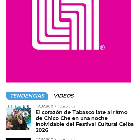
Organizaciones y ciudadanos han pedido que las
investigaciones se realicen con transparencia y que, en
caso de confirmarse irregularidades, se determinen las
responsabilidades conforme a la legislación vigente.
Compartir en:
TENDENCIAS
VIDEOS
TABASCO
hace 5 días
El corazón de Tabasco late al ritmo
de Chico Che en una noche
inolvidable del Festival Cultural Ceiba
2026
TABASCO
hace 4 días