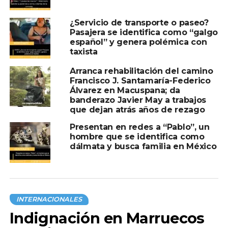
TEMAS RELACIONADOS:
PEATONAL
PERRO
PUENTE
¿Servicio de transporte o paseo?
A CONTINUACIÓN
Pasajera se identifica como “galgo
EU acusa a dos ciudadanos chinos de l*var
español” y genera polémica con
dinero para el C@rt3l de S1nal*a y CJNG
taxista
NO TE PIERDAS
Arranca rehabilitación del camino
OMS eleva a “muy alto” el riesgo por brote
Francisco J. Santamaría-Federico
de ébola en República Democrática del
Álvarez en Macuspana; da
Congo
banderazo Javier May a trabajos
que dejan atrás años de rezago
Presentan en redes a “Pablo”, un
hombre que se identifica como
dálmata y busca familia en México
INTERNACIONALES
Indignación en Marruecos