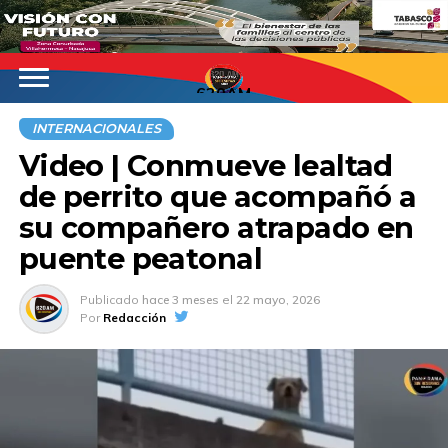
620AM
INTERNACIONALES
Video | Conmueve lealtad
de perrito que acompañó a
su compañero atrapado en
puente peatonal
Publicado
hace 3 meses
el
22 mayo, 2026
Por
Redacción