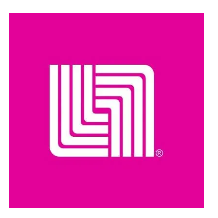
El hecho ha reavivado el debate sobre el manejo de la
población de perros callejeros en Marruecos, país que en
los últimos años ha impulsado programas de
Captura,
Esterilización, Vacunación y Retorno (TNR)
como una
alternativa para controlar la población canina sin recurrir a
sacrificios masivos.
Organizaciones y ciudadanos han pedido que las
investigaciones se realicen con transparencia y que, en
caso de confirmarse irregularidades, se determinen las
responsabilidades conforme a la legislación vigente.
Compartir en: