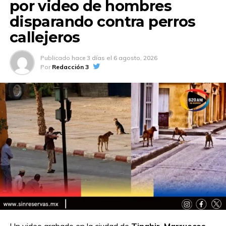
por video de hombres
disparando contra perros
callejeros
Publicado
hace 3 días
el
6 agosto, 2026
Por
Redacción 3