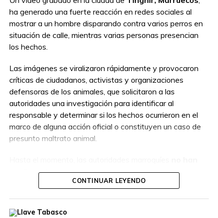
Un video grabado en la ciudad de
Tinghir, Marruecos
,
ha generado una fuerte reacción en redes sociales al
mostrar a un hombre disparando contra varios perros en
situación de calle, mientras varias personas presencian
los hechos.
Las imágenes se viralizaron rápidamente y provocaron
críticas de ciudadanos, activistas y organizaciones
defensoras de los animales, que solicitaron a las
autoridades una investigación para identificar al
responsable y determinar si los hechos ocurrieron en el
marco de alguna acción oficial o constituyen un caso de
presunto maltrato animal.
Hasta el momento, las autoridades marroquíes
no han
confirmado
si la persona que aparece en el video
CONTINUAR LEYENDO
actuaba como parte de un operativo autorizado o por
cuenta propia, por lo que las circunstancias del caso
permanecen bajo investigación.