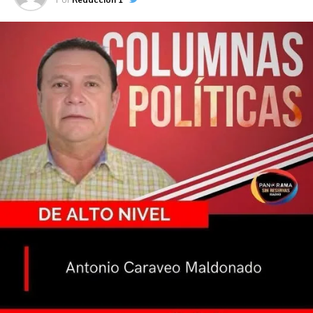
2025. Es igual reprobable la actitud en redes sociales
contra de la Flor de oro 2024, Constanza Garza Herrera.
f) En ese vuelco a la elección de este año, desde hace
semanas circula de estar decidida quien será la Flor de
oro, sin ningún argumento sólido. Este guion no se
extraña, pues año con año se inducen ideas de supuestas
trampas en la elección, y si bien se han dados sospechas
en el pasado sobre el beneficio alguna aspirante, este
tipo de rumores mancha el evento,
g) En ese contexto, queda atrapada la joven
comalcalquense Bianca Chargoy Barajas por ser paisana
del gobernador Javier May.
h) Por otro lado, se perfilan como favoritas las
embajadora de la Perla de la Chontalpa Bianca Chargoy;
Nacajuca Sharys Karime Pérez Gutiérrez; la de Balancan,
María Fernanda Palma Miramontes y Centro, Alejandra
Mier y Terán Gómez.