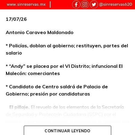
i) Puede leerme también en el portal de Panorama sin
17/07/26
reservas o escuchar nuestros comentarios con Roberto
Carrera y Alex Huerta, en el cuadrante de 6:20 AM. En X:
Antonio Caraveo Maldonado
AntonioCaraveo4; E-
Mail:caraveo20162016@outlook.com
* Policías, doblan al gobierno; restituyen, partes del
salario
* “Andy” se placea por el VI Distrito; infuncional El
Compartir en:
Malecón: comerciantes
* Candidato de Centro saldrá de Palacio de
Gobierno; presión por candidaturas
El pillaje.
El revuelo de los elementos de la Secretaría
de Seguridad y Protección Ciudadana (SSPC) por el
TEMAS RELACIONADOS:
INSEGURIDAD
ISSET
recorte al incremento salarial, previamente autorizado por
A CONTINUACIÓN
el gobernador
Javier May
a partir del 2026
,
causó
CONTINUAR LEYENDO
DE ALTO NIVEL