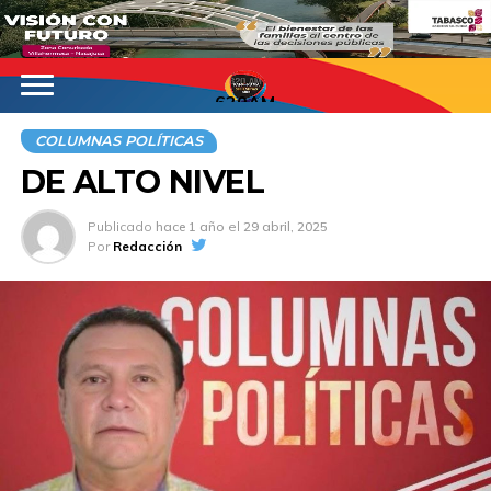
620AM
COLUMNAS POLÍTICAS
DE ALTO NIVEL
Publicado
hace 1 año
el
29 abril, 2025
Por
Redacción