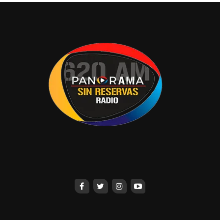
cambiar La Antojería al Malecón “Carlos A.
Madrazo”, según empresarios, es ilógica por
infuncional, al carecer de estacionamiento y sería
muy complicado atraer a gente de los
alrededores de Tabasco 2000 al Centro. Y de
acuerdo a los afectados, no ven atractivo para
instalarse en la zona.
No deje escuchar el próximo lunes, el programa A
Fondo, conducido por
“Chuy”
Sibilla
en la XEVT
en el cuadrante del 94.1 de FM.
Haremos una pausa por vacaciones. Nos
estaremos leyendo próximamente.
X:AntonioCaraveo4
caraveo20162016@outlook.com
Compartir en: