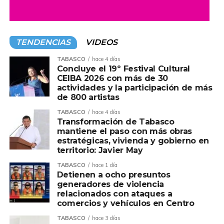
Andrés Manuel
“Andy” López
se anda oreando
con los actores políticos del VI Distrito electoral,
mediante la Mesa de coordinación política de
TENDENCIAS
VIDEOS
cada municipio. Ayer le tocó, parte del Centro,
antes fue Teapa y Tacotalpa, queda pendiente
TABASCO
hace 4 días
Concluye el 19º Festival Cultural
Jalapa. De acuerdo a fuentes de Morena,
“Andy”
CEIBA 2026 con más de 30
pues para una buena parte de la militancia
actividades y la participación de más
resulta poco conocido, no obstante de ser hijo del
de 800 artistas
expresidente,
Andrés Manuel López.
La
TABASCO
hace 4 días
estrategia consiste montarse de los aspirantes a
Transformación de Tabasco
las alcaldías.
mantiene el paso con más obras
estratégicas, vivienda y gobierno en
Y en medio todo el arropamiento al junior de la
territorio: Javier May
4T, la disputa por las candidaturas, se intensifica;
TABASCO
hace 1 día
el caso más visible es el Centro, donde la
Detienen a ocho presuntos
confrontación entre el líder del Congreso local,
generadores de violencia
relacionados con ataques a
Jorge Bracamontes
y el ex titular de Sotop,
comercios y vehículos en Centro
Daniel Casasús
ya es abierta. El gran elector,
será nada menos el inquilino de Palacio de
TABASCO
hace 3 días