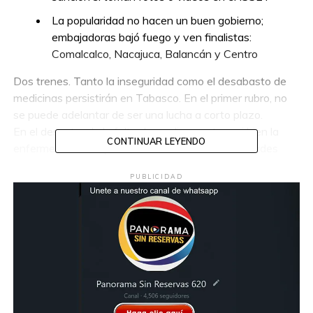
La popularidad no hacen un buen gobierno;
embajadoras bajó fuego y ven finalistas:
Comalcalco, Nacajuca, Balancán y Centro
Dos trenes. Tanto la inseguridad como el desabasto de
medicinas persistirán en Tabasco. En el primer rubro, no
se puede adelantar de ser una lucha a corto plazo.
En el desastre de la falta de medicamentos -si bien la
CONTINUAR LEYENDO
enfermedad no espera-, de acuerdo a las autoridades
federales se estaría resolviendo en el mes de junio; sin
PUBLICIDAD
embargo, las dudas persisten.
En el combate a la inseguridad, es de recocerse los
golpes dados las bandas del crimen organizado, y sobre
el dato, fuentes policiales admitieron de ser una batalla de
tiempo.
DE BAJADA
a) En la pista de la escasez de medicinas en el ISSET,