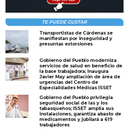
continuará la queja de los derechohabientes, pese el
anuncio de una importante inversión en la compra de
fármacos, no estarían de manera inmediata en los
TE PUEDE GUSTAR
estantes de la institución.
Transportistas de Cárdenas se
b) Por cierto, algo teme el director del ISSET, Rodolfo
manifiestan por inseguridad y
Lehmann, luego de la instalación de un cartel en el área
presuntas extorsiones
del tomógrafo, donde advierte, si algún trabajador o
derechohabiente graba o tomo foto será sancionado. Se
Gobierno del Pueblo moderniza
pone el parche, al quedar comprometido alguna
servicios de salud en beneficio de
irregularidad de algún equipo médico o de otra situación,
la base trabajadora; inaugura
tal sucedió en el municipio de Macuspana.
Javier May ampliación de área de
urgencias del Centro de
Especialidades Médicas ISSET
c) ¿Sirvió de algo al país el haber mantenido el
Gobierno del Pueblo privilegia
expresidente López Obrador en alto el nivel popularidad?
seguridad social de las y los
De ninguna manera. El endeudamiento del país, las
tabasqueños; ISSET amplía sus
instalaciones, garantiza abasto de
evidencias de corrupción en diferentes dependencias, el
medicamentos y jubilará a 619
fracaso de las obras faraónicas y la inseguridad lo
trabajadores