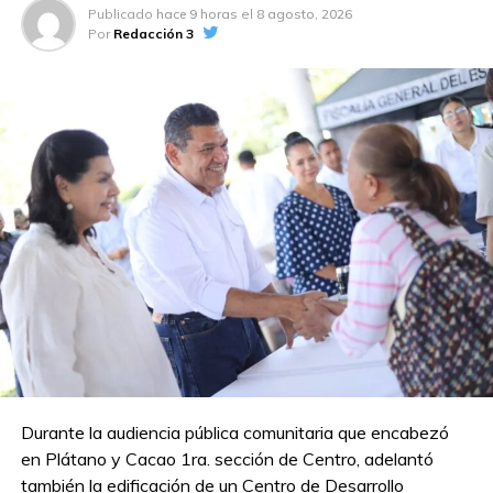
Publicado
hace 9 horas
el
8 agosto, 2026
Por
Redacción 3
TEMAS RELACIONADOS:
A LA BAJA
CERO IMPUNIDAD
HOMICIDIOS
SEGURIDAD
A CONTINUACIÓN
Arrancan protocolos de seguridad del Centro
Penitenciario de Huimanguillo; su próxima
operación fortalecerá trabajos de reinserción
social en Tabasco
NO TE PIERDAS
Detienen a tres sujetos tras hallazgo de
cadáver en tráiler robado en la vía
Comalcalco-Cunduacán
Durante la audiencia pública comunitaria que encabezó
en Plátano y Cacao 1ra. sección de Centro, adelantó
también la edificación de un Centro de Desarrollo