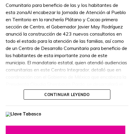
Comunitario para beneficio de las y los habitantes de
esta zonaAl encabezar la Jornada de Atención al Pueblo
en Territorio en la ranchería Plátano y Cacao primera
sección de Centro, el Gobernador Javier May Rodríguez
anunció la construcción de 423 nuevos consultorios en
todo el estado para la atención de las familias, así como
de un Centro de Desarrollo Comunitario para beneficio de
los habitantes de esta importante zona de este
municipio. El mandatario estatal, quien atendió audiencias
comunitarias en este Centro Integrador, detalló que en
coordinación con el Gobierno de México que encabeza la
Presidenta Claudia Sheinbaum Pardo, se desarrollará el
proyecto para el cuidado de la salud de las y los
CONTINUAR LEYENDO
tabasqueños en donde “habrá cuadro básico, médicos y
medicamentos, totalmente gratuito, no importa si están
afiliados a algún sistema de salud, es universal, es para
todos. Ya les vamos a avisar donde van a estar, la
atención médica será los siete días de la semana, las 24