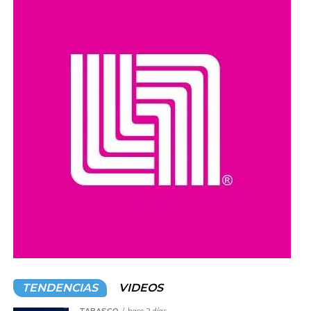
horas”, afirmó.Ante cientos de vecinos de la ranchería y
comunidades vecinas, reunidos en la cancha techada de
la Escuela Primaria “Josefa Alfaro viuda de Mijares”, y
acompañado de la presidenta municipal, Yolanda Osuna
Huerta, el titular del Ejecutivo comentó que el Centro de
Desarrollo Comunitario se construirá en un terreno
donado por un habitante de esta comunidad, con lo cual
el Gobierno del Pueblo cumplirá un compromiso más con
las familias de Centro.
En el marco de las Jornadas de Atención en Territorio, se
informó este 2026, la administración estatal invierte
recursos del orden de los 553 millones de pesos en este
municipio y en lo que va de la administración; tan solo en
materia de vivienda, calles, agua potable, drenaje,
alumbrado público, y recuperación de espacios públicos
deportivos, se han ejercido más de mil 249 millones de
pesos.Durante este sábado, las familias del Centro
TENDENCIAS
VIDEOS
Integrador de Plátano y Cacao recibieron los beneficios
TABASCO
hace 2 días