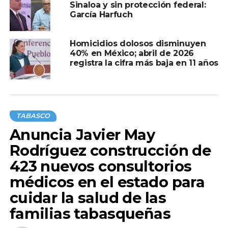
Sinaloa y sin protección federal:
En otro tema, anunció que se trabaja en la mejora de
García Harfuch
condiciones laborales y capacitación de elementos
policiacos, incluyendo a la Policía Bancaria y la Policía de
Protección Ciudadana, cuyos miembros no habían
Homicidios dolosos disminuyen
40% en México; abril de 2026
asistido a un campo de tiro en 13 años.
registra la cifra más baja en 11 años
Finalmente, señaló que se avanza en el proceso de
integración del Mando Único con los Ayuntamientos, sin
intenciones de injerencia, sino con el objetivo de mejorar
la capacitación, coordinación y condiciones laborales de
TABASCO
los cuerpos de seguridad municipales.
Anuncia Javier May
Rodríguez construcción de
423 nuevos consultorios
Compartir en:
médicos en el estado para
cuidar la salud de las
familias tabasqueñas