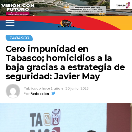
620AM
TABASCO
Cero impunidad en
Tabasco; homicidios a la
baja gracias a estrategia de
seguridad: Javier May
Publicado
hace 1 año
el
30 junio, 2025
Por
Redacción