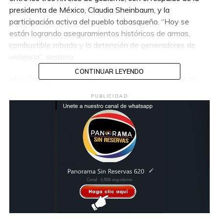
presidenta de México, Claudia Sheinbaum, y la
participación activa del pueblo tabasqueño. “Hoy se
están logrando aseguramientos históricos de armas,
combustible robado y la detención de generadores de
violencia”, sostuvo.
CONTINUAR LEYENDO
May Rodríguez indicó que en la semana 25 del año se
confirmó una tendencia a la baja en el delito de homicidio
PUBLICIDAD
en comparación con el mismo periodo de 2024, y
enfatizó que la reducción no solo se presenta en este
delito, sino en diversos rubros delictivos en todo el
estado.
En presencia de la Mesa para la Construcción de la Paz y
Seguridad, el mandatario estatal subrayó que su
administración atiende las causas de la violencia,
fortalece a las corporaciones policiacas con
equipamiento, mejores salarios y tecnología, y realiza
operativos permanentes.