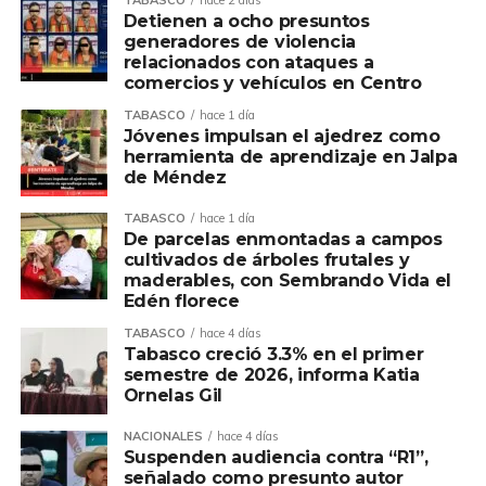
que brindan las dependencias del Gobierno del Pueblo en
Detienen a ocho presuntos
los módulos donde los titulares de las mismas brindaron
generadores de violencia
atención en materia de salud, educación, seguridad,
relacionados con ataques a
asistencia social, movilidad, desarrollo agropecuario y
comercios y vehículos en Centro
pesca, cultura, turismo y desarrollo económico, entre
TABASCO
hace 1 día
otros.
Jóvenes impulsan el ajedrez como
herramienta de aprendizaje en Jalpa
de Méndez
nuevos consultorios
TABASCO
hace 1 día
De parcelas enmontadas a campos
Compartir en:
cultivados de árboles frutales y
maderables, con Sembrando Vida el
Edén florece
TABASCO
hace 4 días
Tabasco creció 3.3% en el primer
semestre de 2026, informa Katia
Ornelas Gil
NACIONALES
hace 4 días
Suspenden audiencia contra “R1”,
señalado como presunto autor