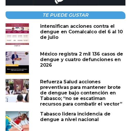
TE PUEDE GUSTAR
intensifican acciones contra el
TEMAS RELACIONADOS:
DENGUE
DISMINUYE
dengue en Comalcalco del 6 al 10
de julio
A CONTINUACIÓN
Comalcalco anuncia nueva fecha para
informe de 600 días de gobierno
México registra 2 mil 136 casos de
dengue y cuatro defunciones en
NO TE PIERDAS
2026
Tecolutilla se viste de fiesta
Refuerza Salud acciones
preventivas para mantener brote
de dengue bajo contención en
Tabasco; “no se escatiman
recursos para combatir el vector”
Tabasco lidera incidencia de
dengue a nivel nacional