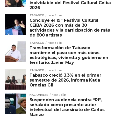
prestación eficiente, continua y digna de los servicios
inolvidable del Festival Cultural Ceiba
2026
públicos esenciales en beneficio de los habitantes de Villa
Chontalpa y zonas aledañas.
TABASCO
hace 3 días
Concluye el 19º Festival Cultural
CEIBA 2026 con más de 30
Compartir en:
actividades y la participación de más
de 800 artistas
TABASCO
hace 3 días
Transformación de Tabasco
mantiene el paso con más obras
estratégicas, vivienda y gobierno en
territorio: Javier May
TABASCO
hace 2 días
Tabasco creció 3.3% en el primer
semestre de 2026, informa Katia
Ornelas Gil
NACIONALES
hace 2 días
Suspenden audiencia contra “R1”,
señalado como presunto autor
intelectual del asesinato de Carlos
Manzo