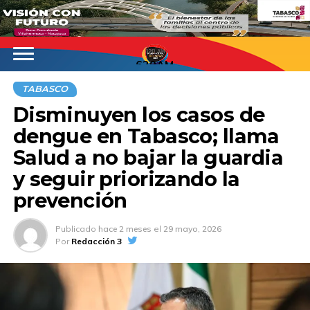
620AM
TABASCO
Disminuyen los casos de
dengue en Tabasco; llama
Salud a no bajar la guardia
y seguir priorizando la
prevención
Publicado
hace 2 meses
el
29 mayo, 2026
Por
Redacción 3