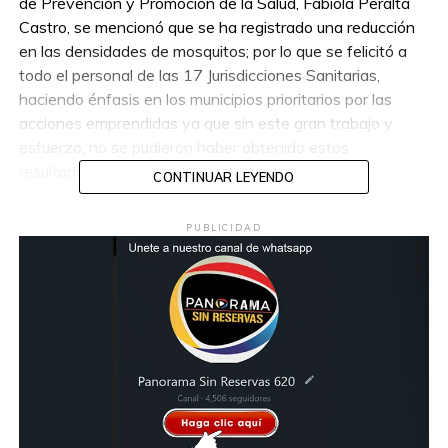
de Prevención y Promoción de la Salud, Fabiola Peralta
Castro, se mencionó que se ha registrado una reducción
en las densidades de mosquitos; por lo que se felicitó a
todo el personal de las 17 Jurisdicciones Sanitarias,
haciendo énfasis en los municipios prioritarios por las
acciones emprendidas ya que sin este gran trabajo y
esfuerzo, no se pudieron haber obtenido estos
resultados.
CONTINUAR LEYENDO
Es necesario que la población tabasqueña continúe
PUBLICIDAD
fortaleciendo las acciones de la estrategia de “Lava,
Tapa, Voltea y Tira” en sus hogares, ya que es
precisamente dentro de las viviendas donde el mosquito
transmisor del dengue tiende a reproducirse.
Compartir en: