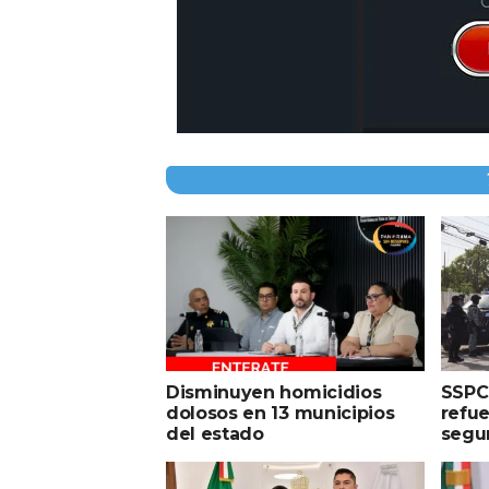
Disminuyen homicidios
SSPC 
dolosos en 13 municipios
refue
del estado
segu