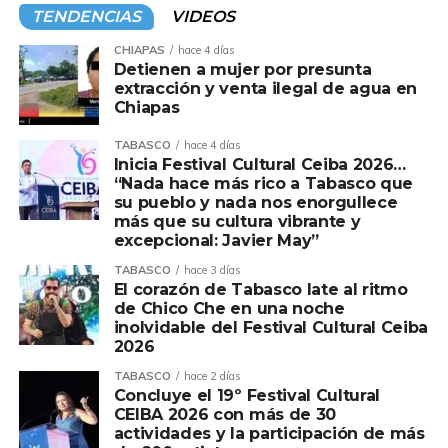
mediante la Mesa de coordinación política de
TENDENCIAS
VIDEOS
cada municipio. Ayer le tocó, parte del Centro,
antes fue Teapa y Tacotalpa, queda pendiente
CHIAPAS
hace 4 días
Detienen a mujer por presunta
Jalapa. De acuerdo a fuentes de Morena,
“Andy”
extracción y venta ilegal de agua en
pues para una buena parte de la militancia
Chiapas
resulta poco conocido, no obstante de ser hijo del
expresidente,
Andrés Manuel López.
La
TABASCO
hace 4 días
TEMAS RELACIONADOS:
DE ALTO NIVEL
Inicia Festival Cultural Ceiba 2026…
estrategia consiste montarse de los aspirantes a
“Nada hace más rico a Tabasco que
A CONTINUACIÓN
las alcaldías.
su pueblo y nada nos enorgullece
DE ALTO NIVEL
más que su cultura vibrante y
Y en medio todo el arropamiento al junior de la
NO TE PIERDAS
excepcional: Javier May”
4T, la disputa por las candidaturas, se intensifica;
DE ALTO NIVEL
TABASCO
hace 3 días
el caso más visible es el Centro, donde la
El corazón de Tabasco late al ritmo
confrontación entre el líder del Congreso local,
de Chico Che en una noche
Jorge Bracamontes
y el ex titular de Sotop,
inolvidable del Festival Cultural Ceiba
Daniel Casasús
ya es abierta. El gran elector,
2026
será nada menos el inquilino de Palacio de
TABASCO
hace 2 días
Gobierno bajo la influencia de
“Andy” López,
Concluye el 19º Festival Cultural
CEIBA 2026 con más de 30
según la percepción de la oposición. Además, la
actividades y la participación de más
presión del Centro del país a Palacio de Gobierno