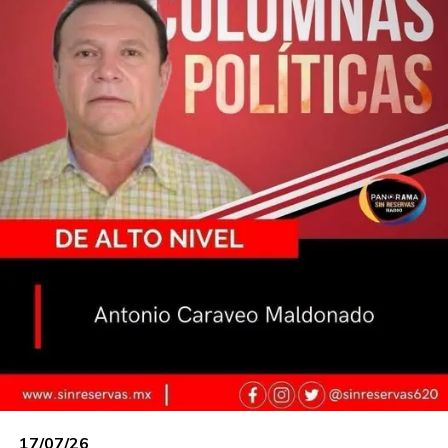
En Palacio de Gobierno ya terminaron de repasar
lo de la equidad de género de acuerdo a los
lineamientos del Instituto Electoral y
Participación Ciudadana (IEPCT). Se se puede
identificar a los municipios de Comalcalco, Jalpa
De Mendez, Huimanguillo, Cárdenas, Centla,
Tenosique y Zapata, donde iría con mujeres,
dentro de la ingeniería electoral.
En días pasado se le vio por la entidad al ex
secretario de Desarrollo Agropecuario,
Edgar
Méndez.
No perdió la oportunidad de quejarse
de la inseguridad, sobre todo en el municipio de
Jonuta. Lo ha vivido en carne propia, pues según
lo han pasado a la báscula los cuatreros de la
zona con más de 130 semovientes de su rancho
en Jonuta. La autoridad municipal pareciera no
existir, es decir, se refleja la incompetencia de la
edil
María Soledad Villamayor.
17/07/26