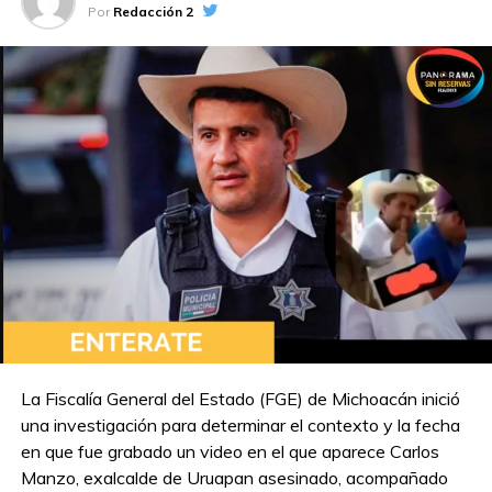
A CONTINUACIÓN
Por
Redacción 2
Sheinbaum descarta ofensiva de Trump
contra México; señala a grupos de
ultraderecha
NO TE PIERDAS
Inicia Centro rehabilitación del alumbrado
público en la avenida Adolfo Ruiz Cortines
La Fiscalía General del Estado (FGE) de Michoacán inició
una investigación para determinar el contexto y la fecha
en que fue grabado un video en el que aparece Carlos
Manzo, exalcalde de Uruapan asesinado, acompañado