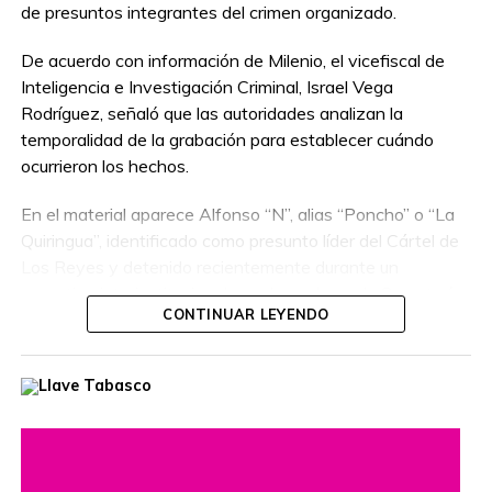
de presuntos integrantes del crimen organizado.
De acuerdo con información de Milenio, el vicefiscal de
Inteligencia e Investigación Criminal, Israel Vega
Rodríguez, señaló que las autoridades analizan la
temporalidad de la grabación para establecer cuándo
ocurrieron los hechos.
En el material aparece Alfonso “N”, alias “Poncho” o “La
Quiringua”, identificado como presunto líder del Cártel de
Los Reyes y detenido recientemente durante un
operativo interinstitucional encabezado por la Secretaría
CONTINUAR LEYENDO
de la Defensa Nacional.
El hombre era buscado por autoridades de Estados
Unidos, que habían ofrecido una recompensa de hasta
cinco millones de dólares por información que llevara a su
captura. Además, se le relaciona con presuntos delitos
como robo de vehículos, privación ilegal de la libertad,