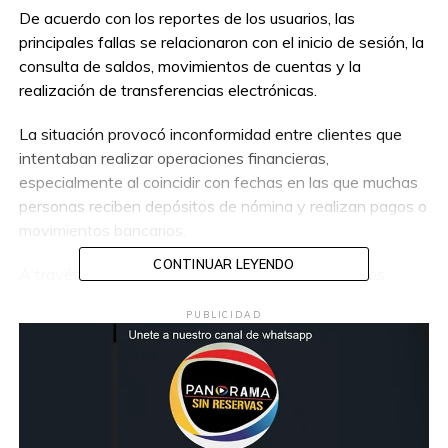
De acuerdo con los reportes de los usuarios, las
principales fallas se relacionaron con el inicio de sesión, la
consulta de saldos, movimientos de cuentas y la
realización de transferencias electrónicas.
La situación provocó inconformidad entre clientes que
intentaban realizar operaciones financieras,
especialmente al coincidir con fechas en las que muchas
personas reciben depósitos de nómina y realizan pagos o
movimientos bancarios.
CONTINUAR LEYENDO
A través de diversas plataformas digitales, usuarios
compartieron capturas de pantalla y mensajes en los que
PUBLICIDAD
señalaban errores de acceso e intermitencias en el
servicio.
Hasta el momento, la institución financiera no ha emitido
información detallada sobre el origen de las fallas ni sobre
el número de clientes afectados. Tampoco se ha