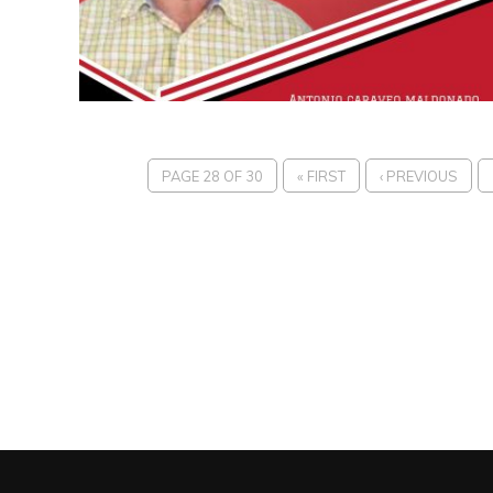
PAGE 28 OF 30
« FIRST
‹ PREVIOUS