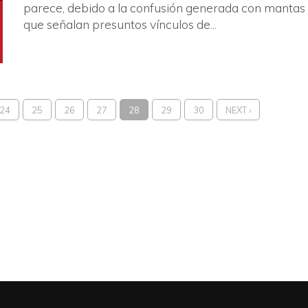
parece, debido a la confusión generada con mantas
que señalan presuntos vínculos de...
24
25
26
27
28
29
30
NEXT ›