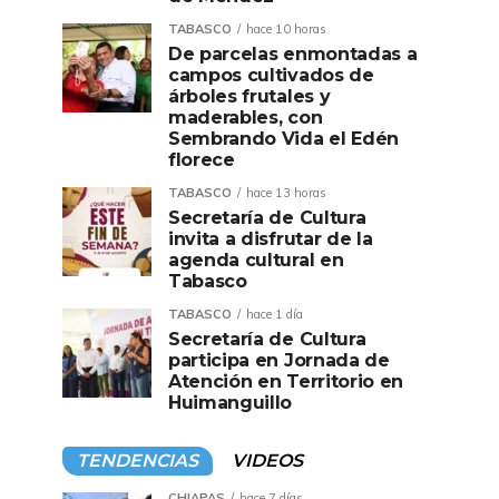
TABASCO
hace 10 horas
De parcelas enmontadas a
campos cultivados de
árboles frutales y
maderables, con
Sembrando Vida el Edén
florece
TABASCO
hace 13 horas
Secretaría de Cultura
invita a disfrutar de la
agenda cultural en
Tabasco
TABASCO
hace 1 día
Secretaría de Cultura
participa en Jornada de
Atención en Territorio en
Huimanguillo
TENDENCIAS
VIDEOS
CHIAPAS
hace 7 días