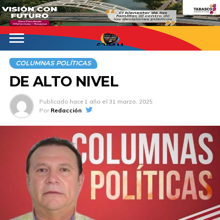
620AM
COLUMNAS POLÍTICAS
DE ALTO NIVEL
Publicado
hace 1 año
el
31 marzo, 2025
Por
Redacción