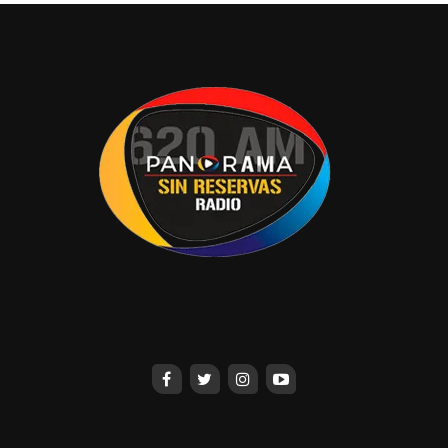
cambiar La Antojería al Malecón “Carlos A.
Madrazo”, según empresarios, es ilógica por
infuncional, al carecer de estacionamiento y sería
muy complicado atraer a gente de los
alrededores de Tabasco 2000 al Centro. Y de
acuerdo a los afectados, no ven atractivo para
instalarse en la zona.
No deje escuchar el próximo lunes, el programa A
Fondo, conducido por
“Chuy”
Sibilla
en la XEVT
en el cuadrante del 94.1 de FM.
Haremos una pausa por vacaciones. Nos
estaremos leyendo próximamente.
X:AntonioCaraveo4
caraveo20162016@outlook.com
Compartir en: