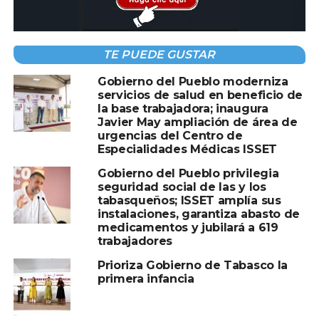
           Impávidos
Eran las 15:46 horas, cuando de manera sorpresiva,
ingresaron cuatro camionetas doble cabina; tres con
logotipo de la SSPC y una color blanco, con gente civil
TE PUEDE GUSTAR
armada al estacionamiento del Walmart express y
Gobierno del Pueblo moderniza
seguidamente al interior de la tienda.
servicios de salud en beneficio de
Eran entre 24 o 30 elementos, de ellos, unos 14
la base trabajadora; inaugura
ingresaron por ambas entrada, mientras el resto haciendo
Javier May ampliación de área de
urgencias del Centro de
la retaguardia.
Especialidades Médicas ISSET
Los primeros sorprendidos fueron unos clientes en las
puertas de salida, quienes llevaban paquetes de
Gobierno del Pueblo privilegia
seguridad social de las y los
cervezas y les marcaron el alto.
tabasqueños; ISSET amplía sus
Los trabajadores de Walmart, sobre todo los de caja, los
instalaciones, garantiza abasto de
dos guardias de seguridad privada y la poca clientela en
medicamentos y jubilará a 619
trabajadores
ese momento, se mostraban nerviosos, aunque lo veían
con cierta normalidad. No entendía, pues no venían
Prioriza Gobierno de Tabasco la
custodiando a alguien.
primera infancia
Peinaron toda la tienda e ingresaron hasta la sala de
monitoreo de las cámara de seguridad.