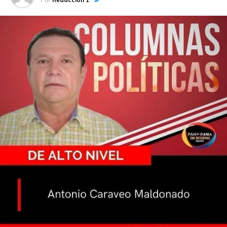
videos confirman la presencia de hombres armados y no
precisamente cuidando a alguien.
Fuentes policiales confirman cuando menos niños de los
objetivos prioritarios si estuvo en Walmart.
Aún así, permanecieron en el exterior de la tienda como
ocho elementos y en las calles aledañas, continuaban
estacionadas las camionetas. Al final no hubo detención
alguna.
DE BAJADA
a) Un engaño total el número 8000 90 90 90 del ISSET
si de confirmar citas y medicamentos se trata. Pacientes
y familiares, me informaron de ser un suplicio comunicarse
al número en cuestión. DE ALTO NIVEL intentó desde el
jueves pasado hasta ayer domingo para conseguir una
supuesta cita. Se hizo tres intento diarios. La grabación te
guía según la necesidad; al marcar la opción uno, para
agendar citas o la localización los medicamentos. De