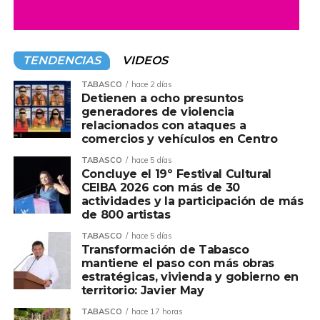
Andrés Manuel
“Andy” López
se anda oreando
con los actores políticos del VI Distrito electoral,
mediante la Mesa de coordinación política de
TENDENCIAS
VIDEOS
cada municipio. Ayer le tocó, parte del Centro,
antes fue Teapa y Tacotalpa, queda pendiente
TABASCO
hace 2 días
Detienen a ocho presuntos
Jalapa. De acuerdo a fuentes de Morena,
“Andy”
generadores de violencia
pues para una buena parte de la militancia
relacionados con ataques a
resulta poco conocido, no obstante de ser hijo del
comercios y vehículos en Centro
expresidente,
Andrés Manuel López.
La
TABASCO
hace 5 días
estrategia consiste montarse de los aspirantes a
Concluye el 19º Festival Cultural
las alcaldías.
CEIBA 2026 con más de 30
actividades y la participación de más
Y en medio todo el arropamiento al junior de la
de 800 artistas
4T, la disputa por las candidaturas, se intensifica;
TABASCO
hace 5 días
el caso más visible es el Centro, donde la
Transformación de Tabasco
confrontación entre el líder del Congreso local,
mantiene el paso con más obras
estratégicas, vivienda y gobierno en
Jorge Bracamontes
y el ex titular de Sotop,
territorio: Javier May
Daniel Casasús
ya es abierta. El gran elector,
será nada menos el inquilino de Palacio de
TABASCO
hace 17 horas