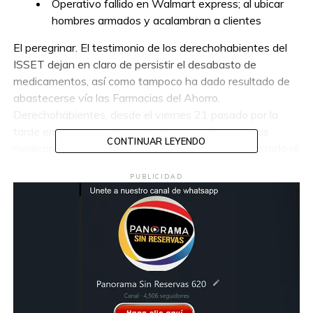
Operativo fallido en Walmart express; al ubicar
hombres armados y acalambran a clientes
El peregrinar. El testimonio de los derechohabientes del
ISSET dejan en claro de persistir el desabasto de
medicamentos, así como tampoco ha dado resultado de
abastecerse vía las Farmacias del Ahorro.
Derechohabientes, desde el viernes 21 pasado por la
tarde empezaron a denunciar de no poder surtir sus
CONTINUAR LEYENDO
medicamentos en las sucursales enviadas en un listado al
no tenerla en existencia, además de recorrer las
PUBLICIDAD
sucursales señaladas.
Y como si fuera el último clavo en el ataúd, algunos
pacientes les dijeron para este martes se las podrían
surtir, pero no podrán adquirirla pues las recetas tienen
caducidad de cinco días. Y a muchos se les venció su
receta desde el sábado pasado.
Y batallar de nuevo por obtener la cita médica.