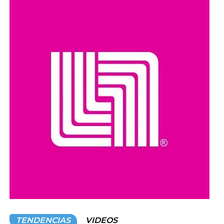
de acercar los servicios gubernamentales a las
comunidades.
Estas jornadas buscan fortalecer el diálogo entre las
autoridades y la población, además de reafirmar el
compromiso de impulsar acciones y programas que
promuevan el acceso a la cultura y el desarrollo de las
comunidades en todo el estado.
Compartir en:
TENDENCIAS
VIDEOS