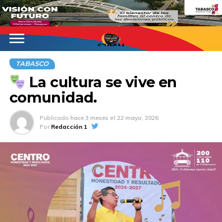
620AM
TABASCO
La cultura se vive en
comunidad.
Publicado
hace 3 meses
el
22 mayo, 2026
Por
Redacción 1