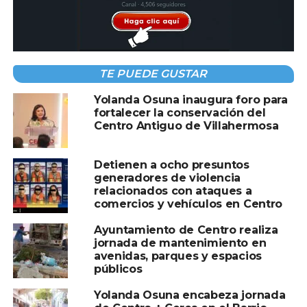
Autoridades municipales invitaron a la ciudadanía a
TE PUEDE GUSTAR
consultar la programación y participar en cada una de las
actividades preparadas para disfrutar del arte, la
Yolanda Osuna inaugura foro para
creatividad y las expresiones culturales que enriquecen la
fortalecer la conservación del
Centro Antiguo de Villahermosa
vida comunitaria.
Con estas acciones, el Ayuntamiento de Centro reafirma
Detienen a ocho presuntos
su compromiso de impulsar la cultura como una
generadores de violencia
herramienta de integración social y fortalecimiento de la
relacionados con ataques a
comercios y vehículos en Centro
identidad colectiva.
Ayuntamiento de Centro realiza
#HonestidadYResultados
jornada de mantenimiento en
avenidas, parques y espacios
públicos
Compartir en:
Yolanda Osuna encabeza jornada