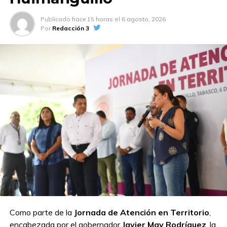
Publicado
hace 15 horas
el
6 agosto, 2026
Por
Redacción 3
Como parte de la
Jornada de Atención en Territorio
,
encabezada por el gobernador
Javier May Rodríguez
, la