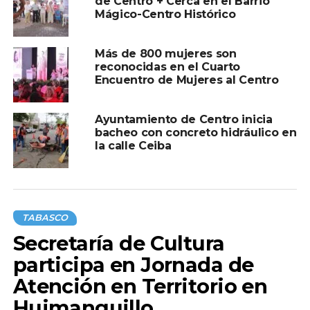
de Centro + Cerca en el Barrio
Mágico-Centro Histórico
Más de 800 mujeres son
reconocidas en el Cuarto
Encuentro de Mujeres al Centro
TEMAS RELACIONADOS:
CENTRO
Ayuntamiento de Centro inicia
A CONTINUACIÓN
bacheo con concreto hidráulico en
El Gobernador Javier May atribuye apagones
la calle Ceiba
en Tabasco a saturación de infraestructura
eléctrica
NO TE PIERDAS
SSPC y FRIT Olmeca aseguran a presunto
integrante del grupo delictivo La Barredora,
TABASCO
en Centro
Secretaría de Cultura
participa en Jornada de
Atención en Territorio en
Huimanguillo