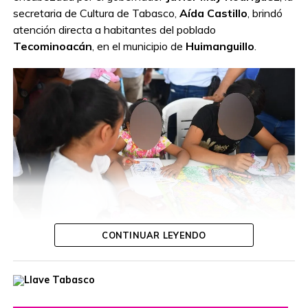
secretaria de Cultura de Tabasco,
Aída Castillo
, brindó
atención directa a habitantes del poblado
Tecominoacán
, en el municipio de
Huimanguillo
.
CONTINUAR LEYENDO
Durante la jornada, la funcionaria escuchó las inquietudes
de las y los ciudadanos, ofreció orientación personalizada
y dio seguimiento a diversas solicitudes, con el propósito