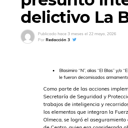
delictivo La 
Publicado
hace 3 meses
el
22 mayo, 2026
Por
Redacción 3
Blasimiro “N”, alias “El Blas” y/o “
le fueron decomisados armamento y
Como parte de las acciones impleme
Secretaría de Seguridad y Protecc
trabajos de inteligencia y recorrid
los elementos que integran la Fuerz
Olmeca, se logró el aseguramiento 
de Centro, quien era considerada ob