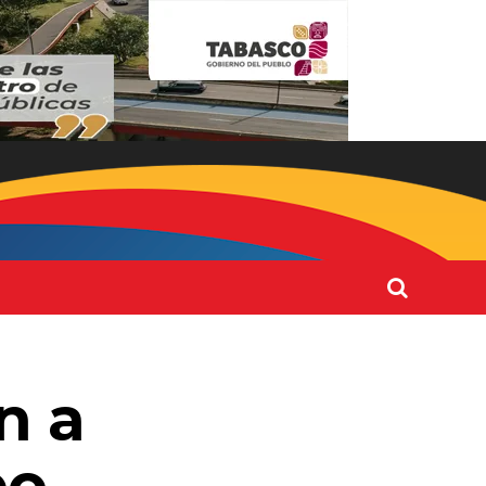
n a
po