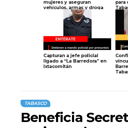
mujeres y aseguran
para
vehículos, armas y droga
Taba
Capturan a jefe policial
Conf
ligado a “La Barredora” en
víncu
Ixtacomitán
Barre
Taba
TABASCO
Beneficia Secret