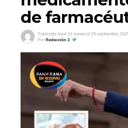
de farmacéut
Publicado
hace 11 meses
el
25 septiembre, 202
Por
Redacción 2