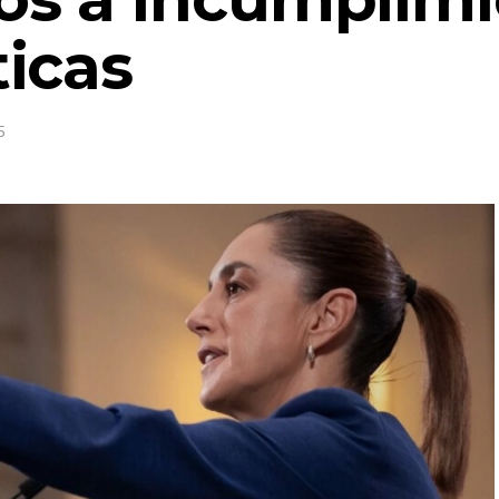
icas
5