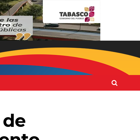
 de
ento