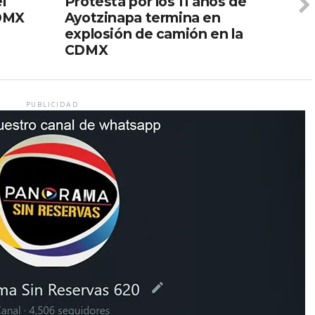
l
Protesta por los 11 años de
CDMX
Ayotzinapa termina en
explosión de camión en la
CDMX
PUBLICIDAD