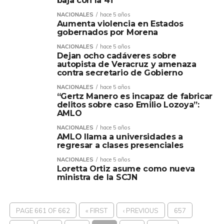
baja con la 4T
NACIONALES
hace 5 años
Aumenta violencia en Estados
gobernados por Morena
NACIONALES
hace 5 años
Dejan ocho cadáveres sobre
autopista de Veracruz y amenaza
contra secretario de Gobierno
NACIONALES
hace 5 años
“Gertz Manero es incapaz de fabricar
delitos sobre caso Emilio Lozoya”:
AMLO
NACIONALES
hace 5 años
AMLO llama a universidades a
regresar a clases presenciales
NACIONALES
hace 5 años
Loretta Ortiz asume como nueva
ministra de la SCJN
PAGE 661 OF 662
« FIRST
‹ PREVIOUS
657