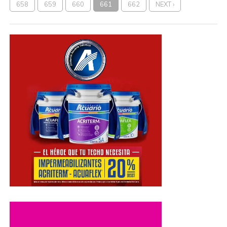
658
659
660
661
662
NEXT ›