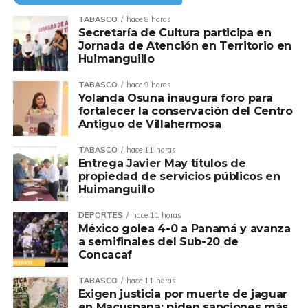
TABASCO
hace 8 horas
Secretaría de Cultura participa en
Jornada de Atención en Territorio en
Huimanguillo
TABASCO
hace 9 horas
Yolanda Osuna inaugura foro para
fortalecer la conservación del Centro
Antiguo de Villahermosa
TABASCO
hace 11 horas
Entrega Javier May títulos de
propiedad de servicios públicos en
Huimanguillo
DEPORTES
hace 11 horas
México golea 4-0 a Panamá y avanza
a semifinales del Sub-20 de
Concacaf
TABASCO
hace 11 horas
Exigen justicia por muerte de jaguar
en Macuspana; piden sanciones más