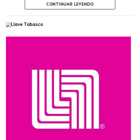
CONTINUAR LEYENDO
de la Defensa Nacional.
El hombre era buscado por autoridades de Estados
Unidos, que habían ofrecido una recompensa de hasta
cinco millones de dólares por información que llevara a su
captura. Además, se le relaciona con presuntos delitos
como robo de vehículos, privación ilegal de la libertad,
extorsión y narcotráfico.
Compartir en: