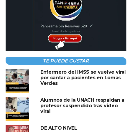
TEMAS RELACIONADOS:
CRIMEN
TENDENCIA
VIRAL
A CONTINUACIÓN
GTM: la joya científica de México está al
TE PUEDE GUSTAR
borde del abismo
Enfermero del IMSS se vuelve viral
NO TE PIERDAS
por cantar a pacientes en Lomas
Xóchitl Gálvez se disculpa por el polémico
Verdes
video de su hijo: “Tratan de dañarme con mi
familia”
Alumnos de la UNACH respaldan a
profesor suspendido tras video
viral
DE ALTO NIVEL