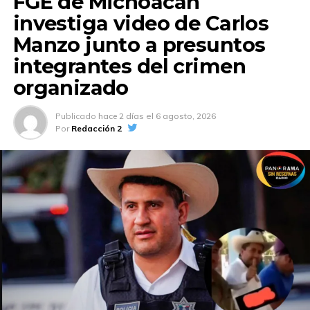
FGE de Michoacán
investiga video de Carlos
Manzo junto a presuntos
integrantes del crimen
organizado
Publicado
hace 2 días
el
6 agosto, 2026
Por
Redacción 2