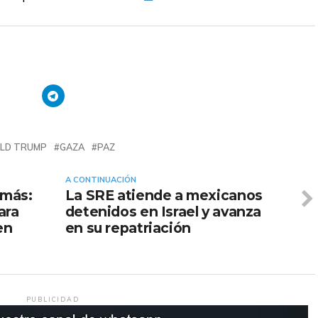
LD TRUMP
GAZA
PAZ
A CONTINUACIÓN
amás:
La SRE atiende a mexicanos
ara
detenidos en Israel y avanza
en
en su repatriación
PUBLICIDAD