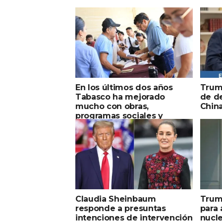
En los últimos dos años
Trum
Tabasco ha mejorado
de d
mucho con obras,
China
programas sociales y
productivos; “vamos
construyendo una paz
duradera entre todos”:
Javier May
Claudia Sheinbaum
Trum
responde a presuntas
para 
intenciones de intervención
nucle