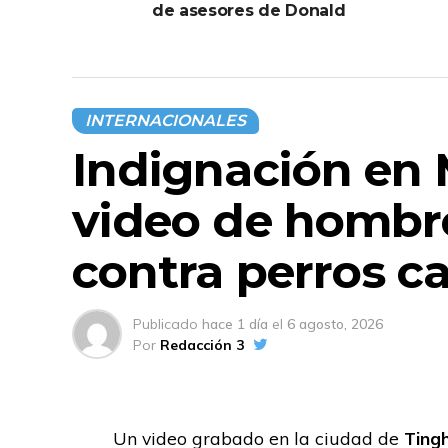
de asesores de Donald
Trump: “México no es
piñata de nadie”
INTERNACIONALES
Indignación en 
video de hombr
contra perros ca
Publicado
hace 1 día
el
6 agosto, 2026
Por
Redacción 3
Un video grabado en la ciudad de
Tingh