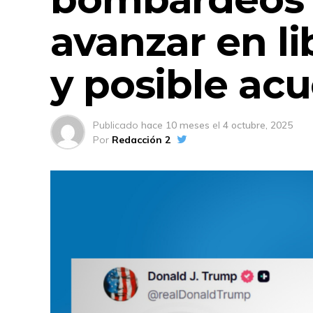
avanzar en l
y posible ac
Publicado
hace 10 meses
el
4 octubre, 2025
Por
Redacción 2