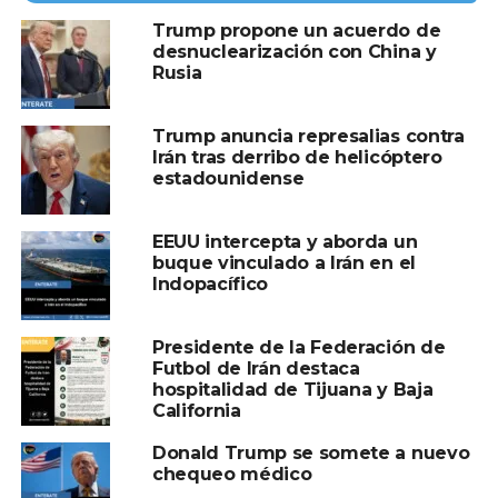
Compartir en:
Trump propone un acuerdo de
desnuclearización con China y
Rusia
Trump anuncia represalias contra
Irán tras derribo de helicóptero
estadounidense
TEMAS RELACIONADOS:
ACUERDO
DONALD TRUMP
IRAN
EEUU intercepta y aborda un
A CONTINUACIÓN
buque vinculado a Irán en el
Scott Bessent pide “firmeza” contra
Indopacífico
terrorismo, incluido el Cártel de Sinaloa
NO TE PIERDAS
Presidente de la Federación de
Papa León XIV encabezará inauguración de
Futbol de Irán destaca
la Torre de Jesucristo en la Sagrada Familia
hospitalidad de Tijuana y Baja
California
Donald Trump se somete a nuevo
chequeo médico