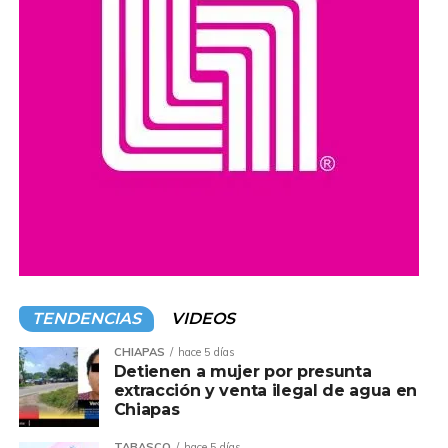
Las condiciones meteorológicas de este lunes podrían
favorecer las labores de combate, debido a que se prevé
una disminución de los fuertes vientos y temperaturas
por debajo de los 30 grados Celsius. No obstante, el calor
volvería a intensificarse a partir del miércoles, lo que
podría complicar nuevamente los trabajos de extinción.
Compartir en:
TENDENCIAS
VIDEOS
CHIAPAS
hace 5 días
Detienen a mujer por presunta
extracción y venta ilegal de agua en
Chiapas
TABASCO
hace 5 días