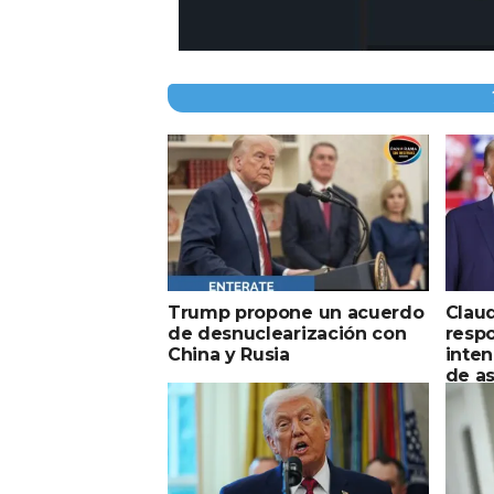
Trump propone un acuerdo
Clau
de desnuclearización con
resp
China y Rusia
inten
de a
Trum
piñat