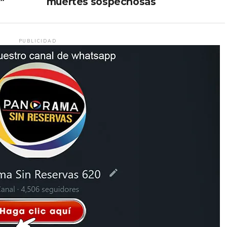
”
muertes sospechosas
PUBLICIDAD