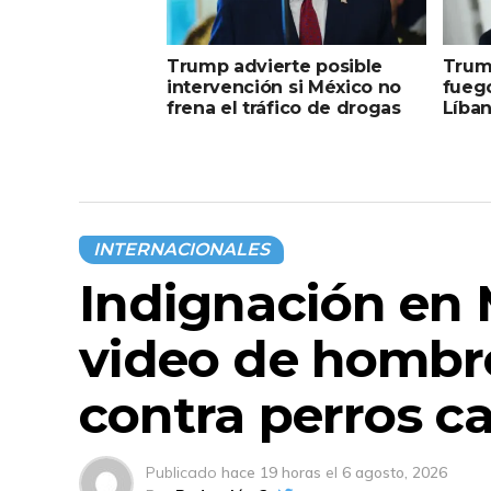
Trump advierte posible
Trump
intervención si México no
fuego
frena el tráfico de drogas
Líban
INTERNACIONALES
Indignación en 
video de hombr
contra perros ca
Publicado
hace 19 horas
el
6 agosto, 2026