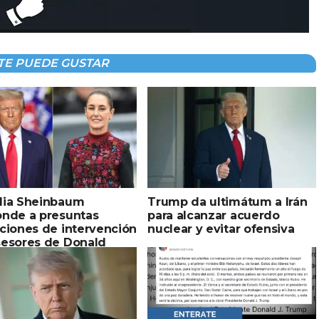
TE PUEDE GUSTAR
dia Sheinbaum
Trump da ultimátum a Irán
onde a presuntas
para alcanzar acuerdo
ciones de intervención
nuclear y evitar ofensiva
sesores de Donald
p: “México no es
a de nadie”