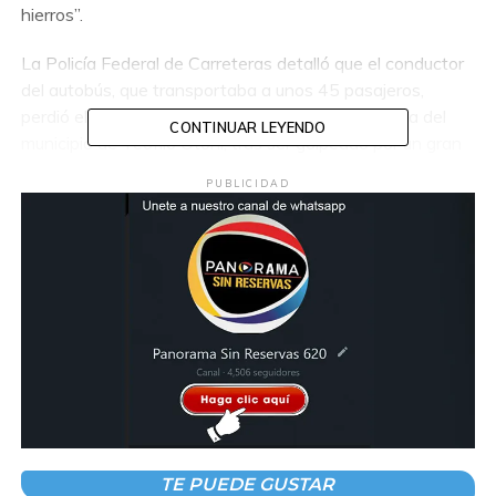
hierros”.
La Policía Federal de Carreteras detalló que el conductor
del autobús, que transportaba a unos 45 pasajeros,
perdió el control en la carretera BR-116, a la altura del
CONTINUAR LEYENDO
municipio de Teófilo Otoni, tras ser golpeado por un gran
bloque de granito que se desprendió de un camión. Este
PUBLICIDAD
impacto provocó un incendio que destruyó por completo
el autobús.
Además, un tercer vehículo que circulaba detrás colisionó
con el camión, dejando a sus tres ocupantes con lesiones
graves. Por su parte, 13 sobrevivientes del autobús
fueron trasladados a hospitales cercanos para recibir
atención médica.
El presidente de Brasil, Luiz Inácio Lula da Silva, lamentó
profundamente el accidente y expresó su solidaridad con
los familiares de las víctimas, además de desear una
TE PUEDE GUSTAR