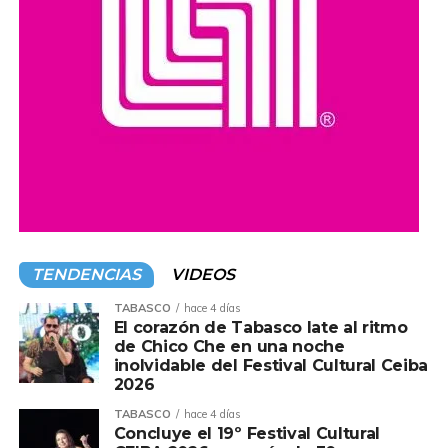
investigaciones se realicen con transparencia y que, en
caso de confirmarse irregularidades, se determinen las
responsabilidades conforme a la legislación vigente.
Compartir en:
TENDENCIAS
VIDEOS
TABASCO
hace 4 días
El corazón de Tabasco late al ritmo
de Chico Che en una noche
inolvidable del Festival Cultural Ceiba
2026
TABASCO
hace 4 días
Concluye el 19º Festival Cultural