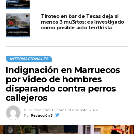
TEMAS RELACIONADOS:
ACCIDENTE VIAL
BRASIL
MUERTOS
Tiroteo en bar de Texas deja al
A CONTINUACIÓN
menos 3 mu3rtos; es investigado
Trágico Accidente Aéreo en Corea del Sur
como posible acto terr0rista
Deja 179 Muertos y Dos Sobrevivientes
NO TE PIERDAS
Aumenta caso de parvovirus B19 en Estados
Unidos
INTERNACIONALES
Indignación en Marruecos
por video de hombres
disparando contra perros
callejeros
Publicado
hace 13 horas
el
6 agosto, 2026
Por
Redacción 3