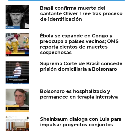
pronta recuperación a los heridos. “El Gobierno federal se
Brasil confirma muerte del
pone a disposición del Ayuntamiento de Teófilo Otoni y
cantante Oliver Tree tras proceso
del Gobierno de Minas Gerais para todo lo necesario”,
de identificación
escribió en sus redes sociales.
Ébola se expande en Congo y
Romeu Zema, gobernador de Minas Gerais, aseguró que
preocupa a países vecinos; OMS
las fuerzas de seguridad han trabajado sin descanso
reporta cientos de muertes
desde la madrugada para atender la emergencia, y
sospechosas
destacó la movilización total del gobierno regional ante
Suprema Corte de Brasil concede
esta tragedia.
prisión domiciliaria a Bolsonaro
Compartir en:
Bolsonaro es hospitalizado y
permanece en terapia intensiva
Sheinbaum dialoga con Lula para
impulsar proyectos conjuntos