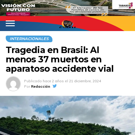
620AM
INTERNACIONALES
Tragedia en Brasil: Al
menos 37 muertos en
aparatoso accidente vial
Publicado
hace 2 años
el
21 diciembre, 2024
Por
Redacción