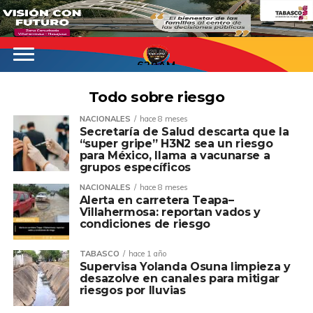
620AM
Todo sobre riesgo
NACIONALES
hace 8 meses
Secretaría de Salud descarta que la
“super gripe” H3N2 sea un riesgo
para México, llama a vacunarse a
grupos específicos
NACIONALES
hace 8 meses
Alerta en carretera Teapa–
Villahermosa: reportan vados y
condiciones de riesgo
TABASCO
hace 1 año
Supervisa Yolanda Osuna limpieza y
desazolve en canales para mitigar
riesgos por lluvias