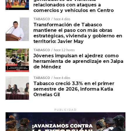
relacionados con ataques a
Asimismo, afirmó que la política de Pemex entiende que
comercios y vehículos en Centro
el desarrollo no solo se mide por la actividad productiva,
sino también por el bienestar de las personas y de las
TABASCO
hace 4 días
Transformación de Tabasco
comunidades que, durante décadas, han contribuido al
mantiene el paso con más obras
crecimiento de la industria energética de nuestro país.
estratégicas, vivienda y gobierno en
territorio: Javier May
Ovidio Peralta destacó que el compromiso de Pemex se
TABASCO
hace 12 horas
refleja en acciones concretas que generan bienestar y
Jóvenes impulsan el ajedrez como
demuestran que la colaboración entre instituciones puede
herramienta de aprendizaje en Jalpa
de Méndez
traducirse en resultados que transforman la vida del
pueblo, especialmente de quienes más lo necesitan.
TABASCO
hace 4 días
Tabasco creció 3.3% en el primer
Finalmente, reiteró que el Gobierno de Comalcalco
semestre de 2026, informa Katia
siempre estará abierto a construir acuerdos, sumar
Ornelas Gil
voluntades y aprovechar cada oportunidad para mejorar
la calidad de vida de las familias, porque los grandes retos
PUBLICIDAD
se enfrentan trabajando en equipo, con responsabilidad,
diálogo y compromiso.