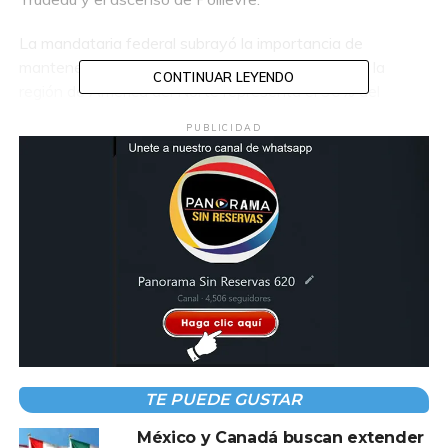
La mandataria federal subrayó la importancia de
mantener este acuerdo trilateral, destacando que la
CONTINUAR LEYENDO
región de América del Norte representa el 30% del
Producto Interno Bruto (PIB) global, lo que la convierte en
PUBLICIDAD
una de las principales fuerzas económicas a nivel mundial.
Según Sheinbaum, este tratado es la mejor herramienta
para competir con potencias como China y otros países
asiáticos.
Además, la presidenta resaltó las “virtudes” que México y
Canadá comparten, a diferencia de Estados Unidos,
como el sistema público de salud. “Estados Unidos justo
lo que no tiene es un sistema de salud pública, lo que
tiene es un modelo de seguros, pero no tiene realmente
un sistema de salud pública, Canadá sí, México sí, y se
está fortaleciendo”, concluyó.
TE PUEDE GUSTAR
México y Canadá buscan extender