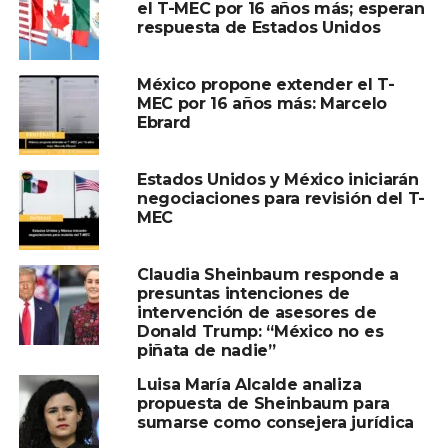
el T-MEC por 16 años más; esperan
respuesta de Estados Unidos
Compartir en:
México propone extender el T-
MEC por 16 años más: Marcelo
Ebrard
Estados Unidos y México iniciarán
TEMAS RELACIONADOS:
CLAUDIA SHEINBAUM
negociaciones para revisión del T-
JUSTIN TRUDEAU
RIESGO
T-MEC
MEC
A CONTINUACIÓN
Ayuntamiento de Centro realiza trabajos de
Claudia Sheinbaum responde a
bacheo en la Avenida Samarkanda y calle
presuntas intenciones de
Agustín Beltrán Bastar
intervención de asesores de
Donald Trump: “México no es
NO TE PIERDAS
piñata de nadie”
Impulsan Autosuficiencia en la Máxima Fiesta
de los Tabasqueños
Luisa María Alcalde analiza
propuesta de Sheinbaum para
sumarse como consejera jurídica