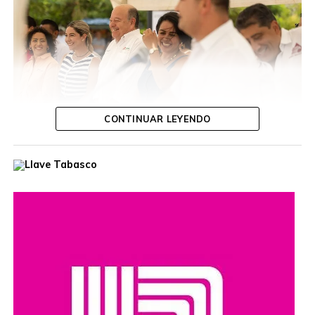
CONTINUAR LEYENDO
Ante autoridades de la empresa productiva, el presidente
destacó que esa unidad, equipada con tanque de lodo
con capacidad de 11.5 metros cúbicos, fortalecerá la
capacidad operativa del municipio y permitirá brindar una
mejor atención a las necesidades de la población,
elevando la calidad de los servicios públicos.
Tras recibir el Vactor, Ovidio Peralta afirmó que el
compromiso de su gobierno es convertir este apoyo en
mejores servicios, mayores oportunidades y más