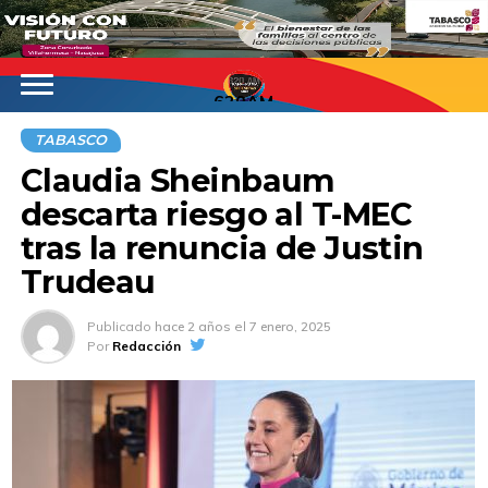
620AM
TABASCO
Claudia Sheinbaum
descarta riesgo al T-MEC
tras la renuncia de Justin
Trudeau
Publicado
hace 2 años
el
7 enero, 2025
Por
Redacción