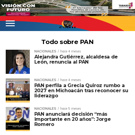
620AM
Todo sobre PAN
NACIONALES
hace 4 meses
Alejandra Gutiérrez, alcaldesa de
León, renuncia al PAN
NACIONALES
hace 4 meses
PAN perfila a Grecia Quiroz rumbo a
2027 en Michoacán tras reconocer su
liderazgo
NACIONALES
hace 5 meses
PAN anunciará decisión “más
importante en 20 años”: Jorge
Romero