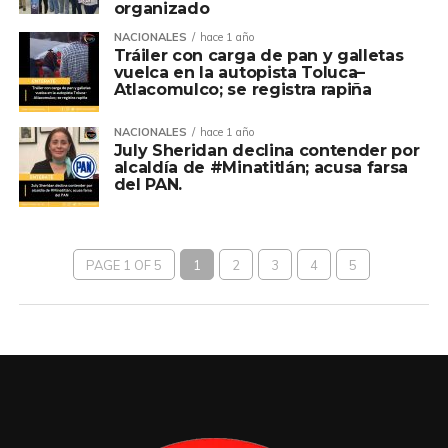
organizado
NACIONALES
hace 1 año
Tráiler con carga de pan y galletas
vuelca en la autopista Toluca–
Atlacomulco; se registra rapiña
NACIONALES
hace 1 año
July Sheridan declina contender por
alcaldía de #Minatitlán; acusa farsa
del PAN.
PAGE 1 OF 5
1
2
3
4
5