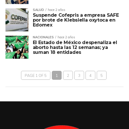
SALUD
hace 2 años
Suspende Cofepris a empresa SAFE
por brote de Klebsiella oxytoca en
Edomex
NACIONALES
hace 2 años
El Estado de México despenaliza el
aborto hasta las 12 semanas; ya
suman 18 entidades
PAGE 1 OF 5
1
2
3
4
5