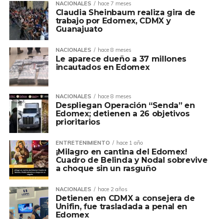
NACIONALES
hace 7 meses
Claudia Sheinbaum realiza gira de
trabajo por Edomex, CDMX y
Guanajuato
NACIONALES
hace 8 meses
Le aparece dueño a 37 millones
incautados en Edomex
NACIONALES
hace 8 meses
Despliegan Operación “Senda” en
Edomex; detienen a 26 objetivos
prioritarios
ENTRETENIMIENTO
hace 1 año
¡Milagro en cantina del Edomex!
Cuadro de Belinda y Nodal sobrevive
a choque sin un rasguño
NACIONALES
hace 2 años
Detienen en CDMX a consejera de
Unifin, fue trasladada a penal en
Edomex