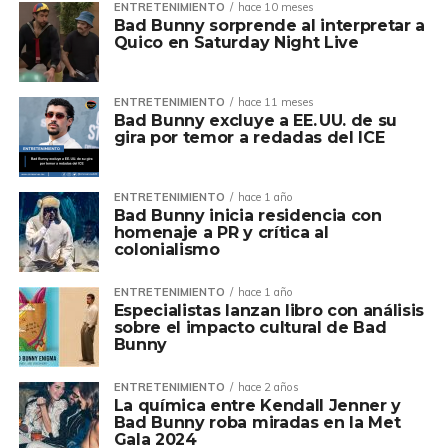
ENTRETENIMIENTO
hace 10 meses
Bad Bunny sorprende al interpretar a
Quico en Saturday Night Live
ENTRETENIMIENTO
hace 11 meses
Bad Bunny excluye a EE. UU. de su
gira por temor a redadas del ICE
ENTRETENIMIENTO
hace 1 año
Bad Bunny inicia residencia con
homenaje a PR y crítica al
colonialismo
ENTRETENIMIENTO
hace 1 año
Especialistas lanzan libro con análisis
sobre el impacto cultural de Bad
Bunny
ENTRETENIMIENTO
hace 2 años
La química entre Kendall Jenner y
Bad Bunny roba miradas en la Met
Gala 2024