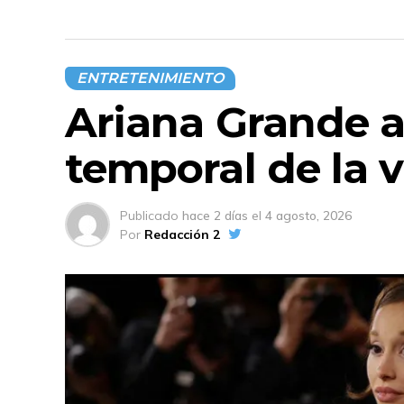
ENTRETENIMIENTO
Ariana Grande 
temporal de la v
Publicado
hace 2 días
el
4 agosto, 2026
Por
Redacción 2