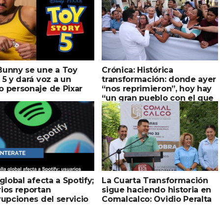
Bunny se une a Toy
Crónica: Histórica
 5 y dará voz a un
transformación: donde ayer
 personaje de Pixar
“nos reprimieron”, hoy hay
“un gran pueblo con el que
es fácil gobernar”, afirma
Javier May Rodríguez en
encuentro ciudadano en
Plaza de Armas
 global afecta a Spotify;
La Cuarta Transformación
ios reportan
sigue haciendo historia en
rupciones del servicio
Comalcalco: Ovidio Peralta