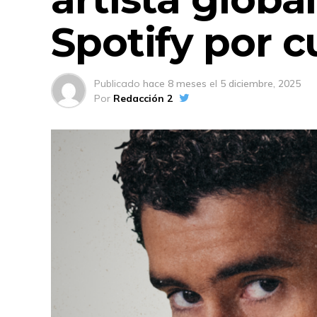
Spotify por c
Publicado
hace 8 meses
el
5 diciembre, 2025
Por
Redacción 2