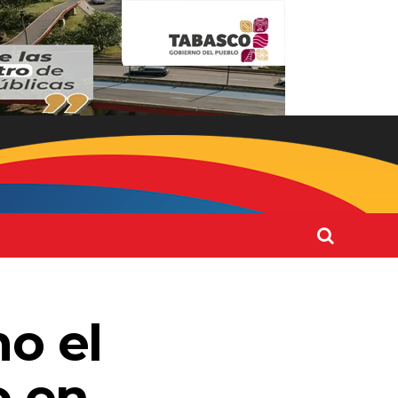
o el
o en