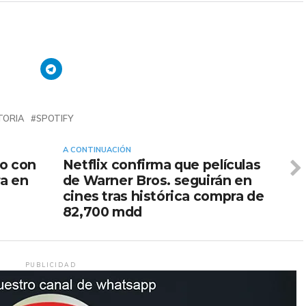
TORIA
SPOTIFY
A CONTINUACIÓN
to con
Netflix confirma que películas
ra en
de Warner Bros. seguirán en
cines tras histórica compra de
82,700 mdd
PUBLICIDAD