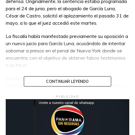
defensa. Originalmente, la sentencia estaba programada
para el 24 de junio, pero el abogado de García Luna,
César de Castro, solicitó el aplazamiento el pasado 31 de
mayo, a lo que el juez accedió este martes.
La fiscalía había manifestado previamente su oposición a
un nuevo juicio para García Luna, acusándolo de intentar
sobornar a presos en el penal de Nueva York donde se
encuentra, con el objetivo de obtener falsos testimonios
a su favor.
García Luna, quien ocupó el cargo de secretario de
CONTINUAR LEYENDO
Seguridad entre 2006 y 2012, fue declarado culpable en
febrero de 2023 de cuatro delitos relacionados con la
PUBLICIDAD
corrupción y el narcotráfico de cocaína, los cuales podrían
conllevar una sentencia de cadena perpetua.
Además, fue encontrado culpable de un quinto delito por
prestar falso testimonio a las autoridades de Estados