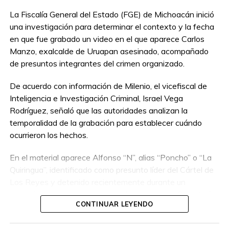
La Fiscalía General del Estado (FGE) de Michoacán inició
una investigación para determinar el contexto y la fecha
en que fue grabado un video en el que aparece Carlos
Manzo, exalcalde de Uruapan asesinado, acompañado
de presuntos integrantes del crimen organizado.
De acuerdo con información de Milenio, el vicefiscal de
Inteligencia e Investigación Criminal, Israel Vega
Rodríguez, señaló que las autoridades analizan la
temporalidad de la grabación para establecer cuándo
ocurrieron los hechos.
En el material aparece Alfonso “N”, alias “Poncho” o “La
Quiringua”, identificado como presunto líder del Cártel de
Los Reyes y detenido recientemente durante un
operativo interinstitucional encabezado por la Secretaría
CONTINUAR LEYENDO
de la Defensa Nacional.
El hombre era buscado por autoridades de Estados