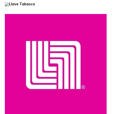
Unidos, que habían ofrecido una recompensa de hasta
cinco millones de dólares por información que llevara a su
captura. Además, se le relaciona con presuntos delitos
como robo de vehículos, privación ilegal de la libertad,
extorsión y narcotráfico.
Compartir en: