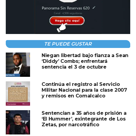
Unidos al negar haber cometido delitos cuando solicitó la
nacionalidad estadounidense.
Compartir en:
TE PUEDE GUSTAR
Niegan libertad bajo fianza a Sean
‘Diddy’ Combs; enfrentará
sentencia el 3 de octubre
TEMAS RELACIONADOS:
GENARO GARCÍA LUNA
Continúa el registro al Servicio
OCTUBRE
PORTADA
SENTENCIA
Militar Nacional para la clase 2007
y remisos en Comalcalco
A CONTINUACIÓN
Prohibición de importación de aguacate
mexicano por EE. UU., generará pérdidas de
Sentencian a 35 años de prisión a
52 mdd semanales
‘El Hummer’, exintegrante de Los
Zetas, por narcotráfico
NO TE PIERDAS
OPS Reconoce a México por promoción de