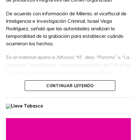
De acuerdo con información de Milenio, el vicefiscal de
Inteligencia e Investigación Criminal, Israel Vega
Rodríguez, señaló que las autoridades analizan la
temporalidad de la grabación para establecer cuándo
ocurrieron los hechos.
En el material aparece Alfonso “N”, alias “Poncho” o “La
Quiringua”, identificado como presunto líder del Cártel de
Los Reyes y detenido recientemente durante un
operativo interinstitucional encabezado por la Secretaría
CONTINUAR LEYENDO
de la Defensa Nacional.
El hombre era buscado por autoridades de Estados
Unidos, que habían ofrecido una recompensa de hasta
cinco millones de dólares por información que llevara a su
captura. Además, se le relaciona con presuntos delitos
como robo de vehículos, privación ilegal de la libertad,
extorsión y narcotráfico.