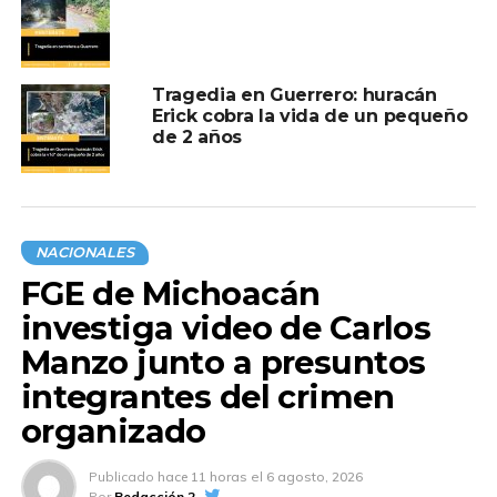
Tragedia en Guerrero: huracán
Erick cobra la vida de un pequeño
de 2 años
NACIONALES
FGE de Michoacán
investiga video de Carlos
Manzo junto a presuntos
integrantes del crimen
organizado
Publicado
hace 11 horas
el
6 agosto, 2026
Por
Redacción 2