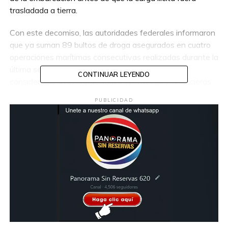
trasladada a tierra.
Con este decomiso, las autoridades federales informaron
que ya suman 89 bultos de droga asegurados en cuatro
operaciones marítimas consecutivas realizadas durante la
última semana, representando una afectación
CONTINUAR LEYENDO
considerable a las capacidades operativas y financieras
de la delincuencia organizada.
PUBLICIDAD
Las dos personas detenidas, junto con la droga y la
embarcación asegurada, quedaron a disposición de las
autoridades competentes para continuar con las
investigaciones correspondientes.
Compartir en: