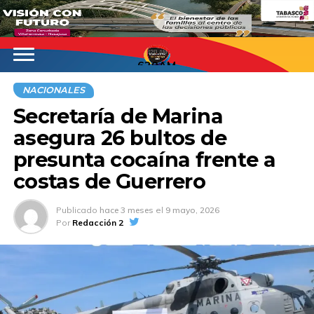
620AM
NACIONALES
Secretaría de Marina
asegura 26 bultos de
presunta cocaína frente a
costas de Guerrero
Publicado
hace 3 meses
el
9 mayo, 2026
Por
Redacción 2