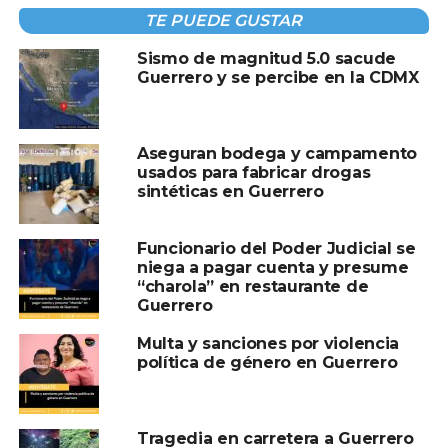
TE PUEDE GUSTAR
Sismo de magnitud 5.0 sacude
Guerrero y se percibe en la CDMX
TEMAS RELACIONADOS:
GUERRERO
A CONTINUACIÓN
Mario Delgado reconoce que faltó escuchar
Aseguran bodega y campamento
a padres sobre propuesta para adelantar
usados para fabricar drogas
vacaciones
sintéticas en Guerrero
NO TE PIERDAS
SEP definirá el lunes propuesta final del
Funcionario del Poder Judicial se
calendario escolar 2025-2026
niega a pagar cuenta y presume
“charola” en restaurante de
Guerrero
Multa y sanciones por violencia
política de género en Guerrero
Tragedia en carretera a Guerrero