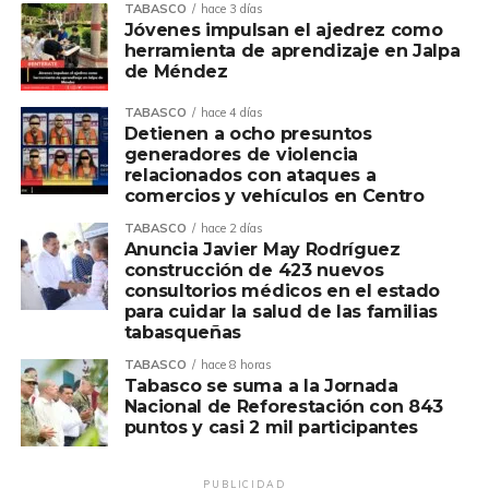
TABASCO
hace 3 días
Jóvenes impulsan el ajedrez como
Durante el enlace con el evento nacional que tuvo como
herramienta de aprendizaje en Jalpa
sede el Parque Izta-Popo, en el estado de Puebla, al que
de Méndez
se incorporaron autoridades de los tres órdenes de
TABASCO
hace 4 días
gobierno, Fuerzas Armadas y voluntarios, el jefe del
Detienen a ocho presuntos
Ejecutivo tabasqueño puso de manifiesto su compromiso
generadores de violencia
ambiental mediante la siembra de material vegetal, al
relacionados con ataques a
comercios y vehículos en Centro
tiempo que dio seguimiento al desarrollo de la jornada
nacional, cuya meta fue plantar 6.6 millones de árboles y
TABASCO
hace 2 días
Anuncia Javier May Rodríguez
plantas de 302 especies en 32 entidades, sobre una
construcción de 423 nuevos
superficie de 32 mil 180 hectáreas.
consultorios médicos en el estado
para cuidar la salud de las familias
El programa general efectuado en Puebla incluyó la firma
tabasqueñas
del decreto que establece la Jornada Nacional de
TABASCO
hace 8 horas
Reforestación por parte de la jefa de la Nación, el
Tabasco se suma a la Jornada
juramento de los Defensores del Medio Ambiente y una
Nacional de Reforestación con 843
puntos y casi 2 mil participantes
demostración con drones industriales para la siembra de
semillas en grandes extensiones, tecnología que permite
avanzar con mayor precisión y en menor tiempo.
PUBLICIDAD