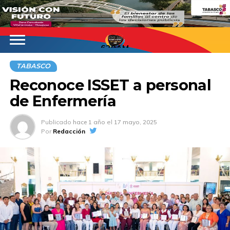
620AM
TABASCO
Reconoce ISSET a personal
de Enfermería
Publicado
hace 1 año
el
17 mayo, 2025
Por
Redacción