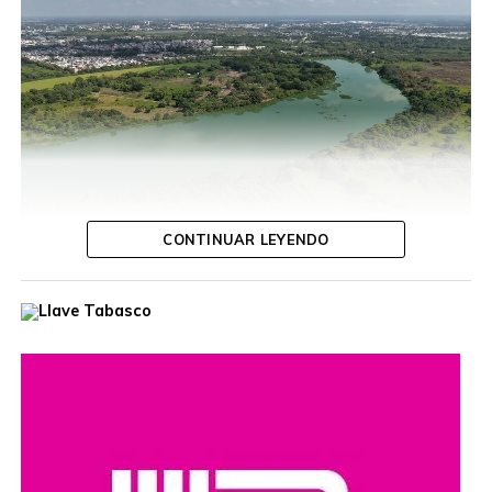
CONTINUAR LEYENDO
Tabasco se sumó este domingo a la Jornada Nacional de
Reforestación 2026 “Todo México a Reforestar”,
convocada por la Presidenta Claudia Sheinbaum Pardo,
con casi 2 mil participantes desplegados en 843 puntos
del estado y la siembra de especies nativas como el
guayacán, macuilí y framboyán. Desde el Área Natural
Protegida “Laguna del Camarón”, en Villahermosa, el
Gobernador Javier May Rodríguez destacó que recuperar
la cobertura vegetal se asume en El Edén como una tarea
permanente de protección de la naturaleza, el agua y la