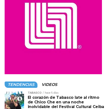
autoridades y la población, además de reafirmar el
compromiso de impulsar acciones y programas que
promuevan el acceso a la cultura y el desarrollo de las
comunidades en todo el estado.
Compartir en:
TENDENCIAS
VIDEOS
TABASCO
hace 5 días
El corazón de Tabasco late al ritmo
de Chico Che en una noche
inolvidable del Festival Cultural Ceiba