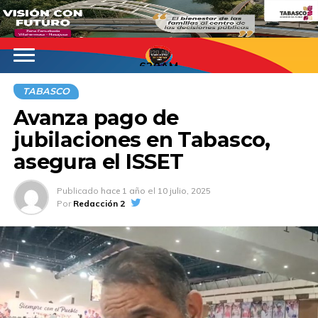
620AM
TABASCO
Avanza pago de
jubilaciones en Tabasco,
asegura el ISSET
Publicado
hace 1 año
el
10 julio, 2025
Por
Redacción 2