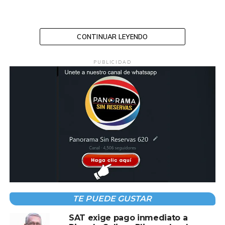
CONTINUAR LEYENDO
Compartir en:
PUBLICIDAD
TEMAS RELACIONADOS:
ISSET
JUBILACION
PAGO
A CONTINUACIÓN
Iniciarán trabajos de construcción de
reductores de velocidad en la calle Agapito
Domínguez
TE PUEDE GUSTAR
NO TE PIERDAS
Buscarán reforma para jubilación digna de
SAT exige pago inmediato a
maestros en Tabasco