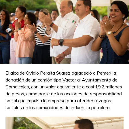
que impacta no solo a los proveedores, sino también a la
economía local y nacional.
La presidenta de la
Comisión de Energía de la Cámara
de Diputados
,
Rocío Abreu
, detalló que la petrolera
tiene la intención de saldar una parte significativa de su
deuda este año, pero hasta ahora, los resultados han sido
poco satisfactorios para los proveedores.
“Pemex había prometido una dispersión de
3,000
millones de dólares
en marzo y
3,400 millones de
El alcalde Ovidio Peralta Suárez agradeció a Pemex la
dólares
en abril, pero estos pagos se han hecho con
donación de un camión tipo Vactor al Ayuntamiento de
cuentagotas, sin resolver el problema de fondo”, concluyó
Comalcalco, con un valor equivalente a casi 19.2 millones
Pérez García.
de pesos, como parte de las acciones de responsabilidad
social que impulsa la empresa para atender rezagos
sociales en las comunidades de influencia petrolera.
Compartir en: