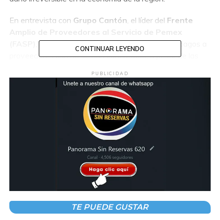
En entrevista con
Grupo Cantón
, el líder del
Frente
Amplio de Proveedores al Servicio de Pemex
(FASP)
,
Eustacio Pérez García
, señaló que los pagos a
CONTINUAR LEYENDO
proveedores aún no se han concretado, a pesar de las
promesas de saldar la deuda en los primeros meses de
PUBLICIDAD
2025.
“Estamos en una situación crítica debido a la falta de
pagos. La deuda con proveedores asciende a
3,800
millones de pesos
. Esto ha provocado el cierre de
operaciones, despidos masivos y una parálisis económica
en las empresas”, afirmó Pérez García.
La crisis afecta a empresas
locales y nacionales
TE PUEDE GUSTAR
La crisis ha tenido un impacto directo en
400 a 500