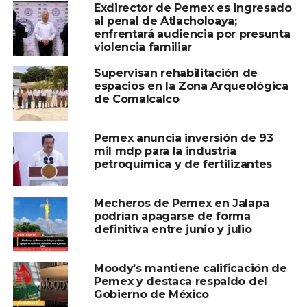
empresas
en Tabasco, muchas de las cuales son
Exdirector de Pemex es ingresado
pequeñas y medianas. Estas compañías se han visto
al penal de Atlacholoaya;
obligadas a despedir personal y suspender sus
enfrentará audiencia por presunta
violencia familiar
actividades, afectando no solo a los proveedores directos
de Pemex, sino también a una cadena de
Supervisan rehabilitación de
subcontratistas.
espacios en la Zona Arqueológica
de Comalcalco
“Nos encontramos en números rojos, con una falta de
reactivación. No hay condiciones para trabajar como el
Pemex anuncia inversión de 93
año pasado. Si no se resuelve pronto, nos veremos
mil mdp para la industria
obligados a tomar medidas legales y organizar
petroquímica y de fertilizantes
manifestaciones tanto en Tabasco como en la Ciudad de
México”, advirtió el líder del FASP.
Mecheros de Pemex en Jalapa
podrían apagarse de forma
Promesas incumplidas y pagos
definitiva entre junio y julio
dispersos
Moody’s mantiene calificación de
A pesar de que
Pemex
había prometido un pago masivo
Pemex y destaca respaldo del
Gobierno de México
de hasta
6,400 millones de dólares
entre marzo y abril