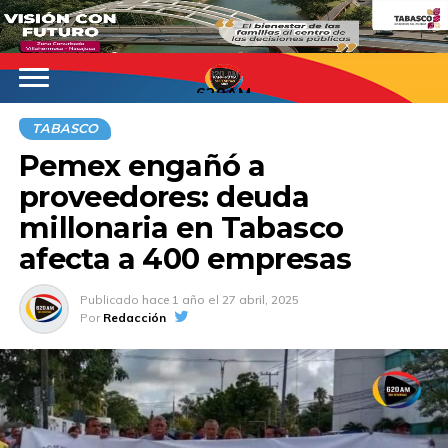
620AM
TABASCO
Pemex engañó a
proveedores: deuda
millonaria en Tabasco
afecta a 400 empresas
Publicado
hace 1 año
el
27 abril, 2025
Por
Redacción