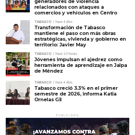
generadores de violencia
relacionados con ataques a
Asimismo, afirmó que la política de Pemex entiende que
comercios y vehículos en Centro
el desarrollo no solo se mide por la actividad productiva,
sino también por el bienestar de las personas y de las
TABASCO
hace 4 días
Transformación de Tabasco
comunidades que, durante décadas, han contribuido al
mantiene el paso con más obras
crecimiento de la industria energética de nuestro país.
estratégicas, vivienda y gobierno en
territorio: Javier May
Ovidio Peralta destacó que el compromiso de Pemex se
TABASCO
hace 10 horas
refleja en acciones concretas que generan bienestar y
Jóvenes impulsan el ajedrez como
demuestran que la colaboración entre instituciones puede
herramienta de aprendizaje en Jalpa
de Méndez
traducirse en resultados que transforman la vida del
pueblo, especialmente de quienes más lo necesitan.
TABASCO
hace 4 días
Tabasco creció 3.3% en el primer
Finalmente, reiteró que el Gobierno de Comalcalco
semestre de 2026, informa Katia
siempre estará abierto a construir acuerdos, sumar
Ornelas Gil
voluntades y aprovechar cada oportunidad para mejorar
la calidad de vida de las familias, porque los grandes retos
PUBLICIDAD
se enfrentan trabajando en equipo, con responsabilidad,
diálogo y compromiso.