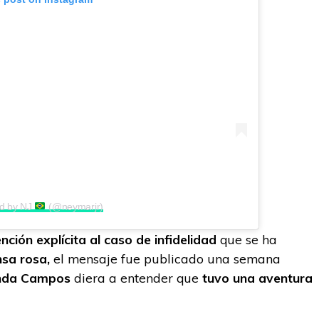
ed by NJ
(@neymarjr)
ción explícita al caso de infidelidad
que se ha
nsa rosa,
el mensaje fue publicado una semana
nda Campos
diera a entender que
tuvo una aventura