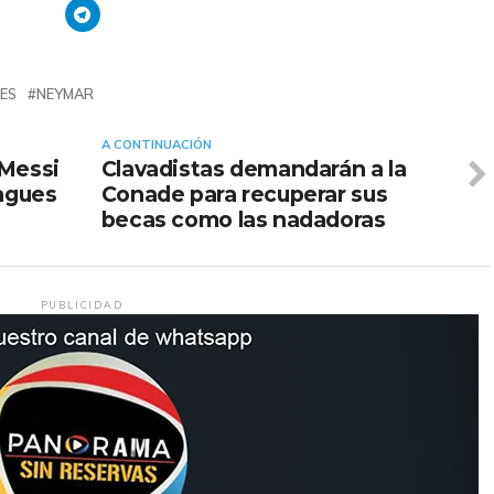
ES
NEYMAR
A CONTINUACIÓN
 Messi
Clavadistas demandarán a la
eagues
Conade para recuperar sus
becas como las nadadoras
PUBLICIDAD