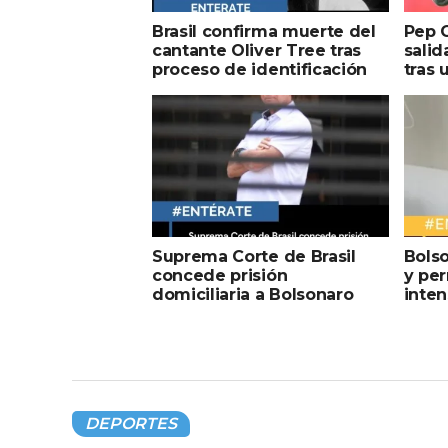
Brasil confirma muerte del
Pep G
cantante Oliver Tree tras
salid
proceso de identificación
tras 
Suprema Corte de Brasil
Bolso
concede prisión
y pe
domiciliaria a Bolsonaro
inten
DEPORTES