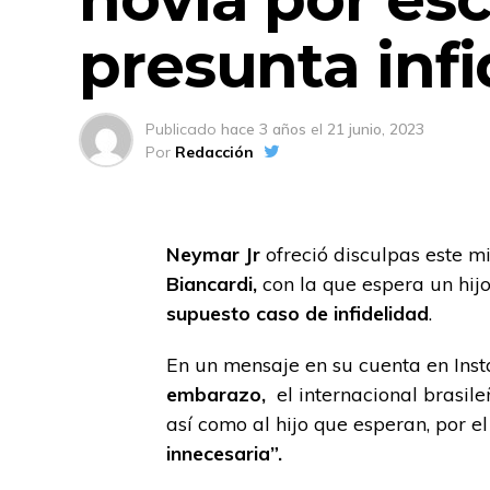
presunta infi
Publicado
hace 3 años
el
21 junio, 2023
Por
Redacción
Neymar Jr
ofreció disculpas este 
Biancardi,
con la que espera un hijo
supuesto caso de infidelidad
.
En un mensaje en su cuenta en Inst
embarazo,
el internacional brasile
así como al hijo que esperan, por el
innecesaria”.