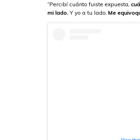
“Percibí cuánto fuiste expuesta,
cuá
mi lado.
Y yo a tu lado.
Me equivoqu
View thi