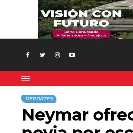
DEPORTES
Neymar ofrec
novia por es