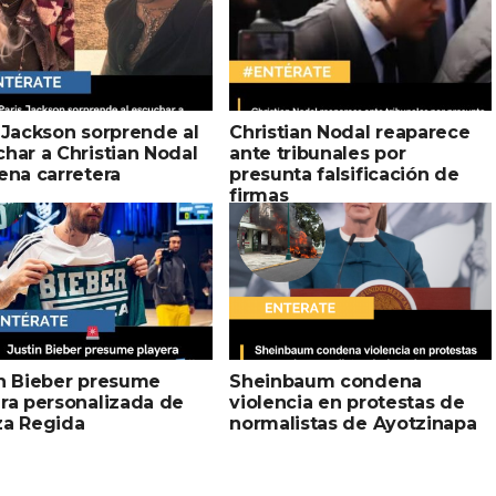
 Jackson sorprende al
Christian Nodal reaparece
har a Christian Nodal
ante tribunales por
ena carretera
presunta falsificación de
firmas
in Bieber presume
Sheinbaum condena
ra personalizada de
violencia en protestas de
za Regida
normalistas de Ayotzinapa