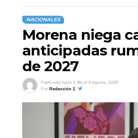
NACIONALES
Morena niega 
anticipadas rum
de 2027
Publicado
hace 1 día
el
4 agosto, 2026
Por
Redacción 2