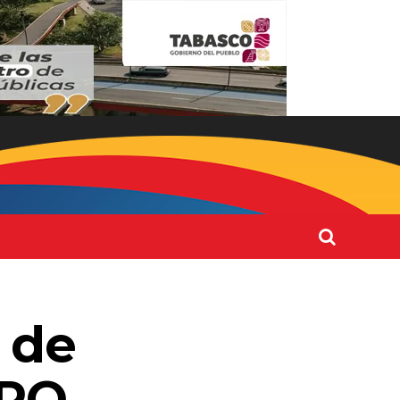
 de
APO