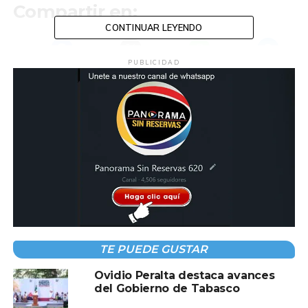
Compartir en:
CONTINUAR LEYENDO
PUBLICIDAD
TEMAS RELACIONADOS:
ATENCION
COCOHITAL
PUEBLO
A CONTINUACIÓN
Habitantes de Jonuta exigen reparación de
carretera Boca de San Antonio–Chanero
NO TE PIERDAS
Tabasco reafirma alianza con el Gobierno de
México en salud; entrega Javier May tarjetas
del programa ‘La Clínica es Nuestra’ para
TE PUEDE GUSTAR
mejora de infraestructura y fortalecer el
Ovidio Peralta destaca avances
tejido social
del Gobierno de Tabasco