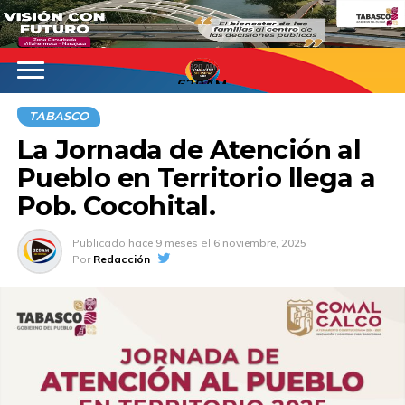
620AM
TABASCO
La Jornada de Atención al
Pueblo en Territorio llega a
Pob. Cocohital.
Publicado
hace 9 meses
el
6 noviembre, 2025
Por
Redacción