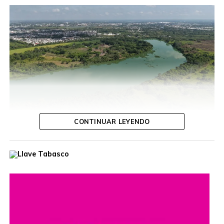
CONTINUAR LEYENDO
Tabasco se sumó este domingo a la Jornada Nacional de
Reforestación 2026 “Todo México a Reforestar”,
convocada por la Presidenta Claudia Sheinbaum Pardo,
con casi 2 mil participantes desplegados en 843 puntos
del estado y la siembra de especies nativas como el
guayacán, macuilí y framboyán. Desde el Área Natural
Protegida “Laguna del Camarón”, en Villahermosa, el
Gobernador Javier May Rodríguez destacó que recuperar
la cobertura vegetal se asume en El Edén como una tarea