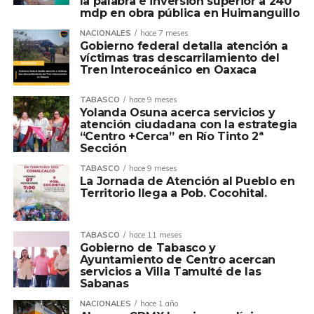
la palabra e inversión superior a 240
mdp en obra pública en Huimanguillo
NACIONALES
hace 7 meses
Gobierno federal detalla atención a
víctimas tras descarrilamiento del
Tren Interoceánico en Oaxaca
TABASCO
hace 9 meses
Yolanda Osuna acerca servicios y
atención ciudadana con la estrategia
“Centro +Cerca” en Río Tinto 2ª
Sección
TABASCO
hace 9 meses
La Jornada de Atención al Pueblo en
Territorio llega a Pob. Cocohital.
TABASCO
hace 11 meses
Gobierno de Tabasco y
Ayuntamiento de Centro acercan
servicios a Villa Tamulté de las
Sabanas
NACIONALES
hace 1 año