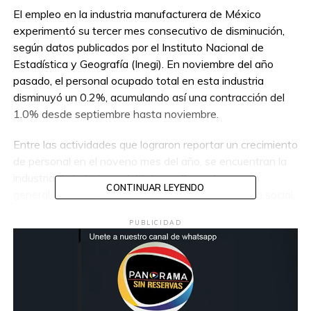
El empleo en la industria manufacturera de México
experimentó su tercer mes consecutivo de disminución,
según datos publicados por el Instituto Nacional de
Estadística y Geografía (Inegi). En noviembre del año
pasado, el personal ocupado total en esta industria
disminuyó un 0.2%, acumulando así una contracción del
1.0% desde septiembre hasta noviembre.
Entre las actividades que lograron reportar un crecimiento
de personal en el noveno mes del año, se encuentran la
industria de bebidas y del tabaco. Sin embargo, en
CONTINUAR LEYENDO
general, los trabajadores dependientes de la razón social,
especialmente los obreros y técnicos de producción,
PUBLICIDAD
experimentaron una baja mensual del 0.2%. Los
empleados y el personal no dependiente de la razón
social no registraron una variación relevante en el
periodo.
Estos datos resaltan la actual dinámica del empleo en el