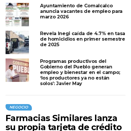
El Peso Mexicano se Aprecia Frente al Dólar:
Ayuntamiento de Comalcalco
Abre en 16.90 Pesos al Mayoreo
anuncia vacantes de empleo para
marzo 2026
Revela Inegi caída de 4.7% en tasa
de homicidios en primer semestre
de 2025
Programas productivos del
Gobierno del Pueblo generan
empleo y bienestar en el campo;
‘los productores ya no están
solos’: Javier May
NEGOCIO
Farmacias Similares lanza
su propia tarjeta de crédito