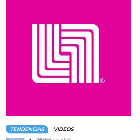
cumplir ciertos requisitos y
2% permanente
en
establecimientos del ecosistema Simi, como Simi
Mascotas y Cafeterías Simi.
La cofundadora de Stori,
Marlene Garayzar
, informó
que la meta inicial es colocar
100 mil tarjetas
,
enfocándose en personas que buscan iniciar su historial
crediticio. El trámite será
100% digital y gratuito
,
requiriendo únicamente identificación oficial y
comprobante de domicilio, con respuesta en pocos
minutos.
Compartir en:
TENDENCIAS
VIDEOS
CHIAPAS
hace 5 días