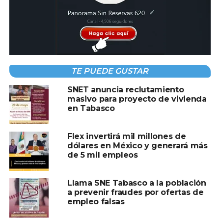
sector manufacturero, subrayando la importancia de
monitorear de cerca los indicadores económicos para
comprender las tendencias del mercado laboral en el país.
TE PUEDE GUSTAR
Compartir en:
SNET anuncia reclutamiento
masivo para proyecto de vivienda
en Tabasco
Flex invertirá mil millones de
dólares en México y generará más
TEMAS RELACIONADOS:
EMPLEADOS
EMPLEO
INEGI
de 5 mil empleos
A CONTINUACIÓN
Cuesta de enero: Estrategias para
Llama SNE Tabasco a la población
convertirla en aliada de tus finanzas e
a prevenir fraudes por ofertas de
inversiones en 2024
empleo falsas
NO TE PIERDAS