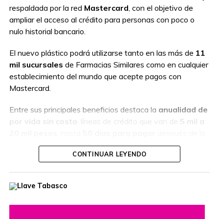
respaldada por la red
Mastercard
, con el objetivo de
ampliar el acceso al crédito para personas con poco o
nulo historial bancario.
El nuevo plástico podrá utilizarse tanto en las más de
11
mil sucursales
de Farmacias Similares como en cualquier
establecimiento del mundo que acepte pagos con
Mastercard.
Entre sus principales beneficios destaca la
anualidad de
por vida sin costo
, líneas de crédito que van de
5 mil a
20 mil pesos
, hasta
50 días para pagar
después de la
fecha de corte y acceso a promociones de
Meses Sin
CONTINUAR LEYENDO
Intereses
en comercios participantes.
Además, ofrece un esquema de
cashback
que incluye un
25% de devolución
en la primera compra realizada en
Farmacias Similares (con tope de mil pesos),
10% de
reembolso mensual
en compras dentro de la cadena al