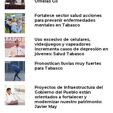
Ornelas Gil
TEMAS RELACIONADOS:
EMPLEO
RECLUTAMIENTO
SNET
TABASCO
Fortalece sector salud acciones
A CONTINUACIÓN
para prevenir enfermedades
Refuerza IPCET vigilancia en el Parque
mentales en Tabasco
Tabasco tras incendio en Nave 1 durante la
Feria Tabasco 2026
Uso excesivo de celulares,
NO TE PIERDAS
videojuegos y vapeadores
Impulsan al sector ostrícola en la Feria
incrementa casos de depresión en
Tabasco 2026 con el primer Concurso de
jóvenes: Salud Tabasco
Desconche de Ostión*
Pronostican lluvias muy fuertes
para Tabasco
Proyectos de infraestructura del
Gobierno del Pueblo están
orientados a fortalecer y
modernizar nuestro patrimonio:
Javier May