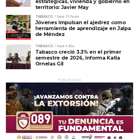
estratégicas, vivienda y gobierno en
territorio: Javier May
Ovidio Peralta destacó que el compromiso de Pemex se
TABASCO
hace 15 horas
refleja en acciones concretas que generan bienestar y
Jóvenes impulsan el ajedrez como
demuestran que la colaboración entre instituciones puede
herramienta de aprendizaje en Jalpa
de Méndez
traducirse en resultados que transforman la vida del
pueblo, especialmente de quienes más lo necesitan.
TABASCO
hace 4 días
Tabasco creció 3.3% en el primer
Finalmente, reiteró que el Gobierno de Comalcalco
semestre de 2026, informa Katia
siempre estará abierto a construir acuerdos, sumar
Ornelas Gil
voluntades y aprovechar cada oportunidad para mejorar
la calidad de vida de las familias, porque los grandes retos
PUBLICIDAD
se enfrentan trabajando en equipo, con responsabilidad,
diálogo y compromiso.
Compartir en: