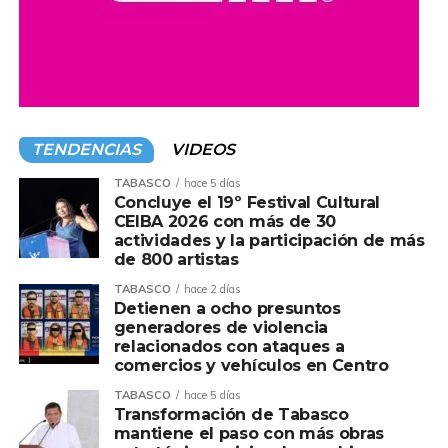
Programa de Apoyo a la Comunidad y Medio Ambiente
(PACMA) de Pemex, institución con la que el
Ayuntamiento mantiene una coordinación permanente
para generar beneficios reales en favor de las
comunidades y fortalecer el desarrollo del municipio.
TENDENCIAS
VIDEOS
Ante el gerente de Responsabilidad Social de Pemex,
César Raúl Ojeda Zubiera, el alcalde reconoció que esta
TABASCO
hace 5 días
Concluye el 19º Festival Cultural
iniciativa contribuye al fortalecimiento de las
CEIBA 2026 con más de 30
comunidades de influencia petrolera mediante acciones
actividades y la participación de más
orientadas al bienestar social, el desarrollo comunitario
de 800 artistas
sustentable y el cuidado del medio ambiente,
TABASCO
hace 2 días
consolidando una visión de progreso con sentido humano.
Detienen a ocho presuntos
generadores de violencia
relacionados con ataques a
Asimismo, afirmó que la política de Pemex entiende que
comercios y vehículos en Centro
el desarrollo no solo se mide por la actividad productiva,
sino también por el bienestar de las personas y de las
TABASCO
hace 5 días
Transformación de Tabasco
comunidades que, durante décadas, han contribuido al
mantiene el paso con más obras
crecimiento de la industria energética de nuestro país.