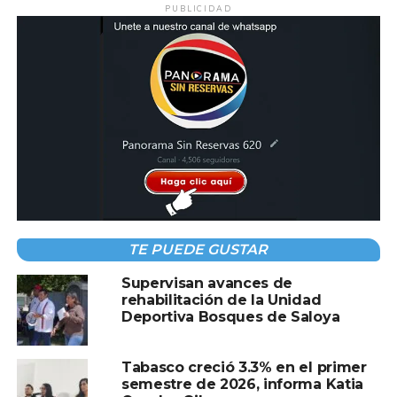
PUBLICIDAD
Fierreros
Albañiles
Ayudantes generales
Molderos
La convocatoria busca fortalecer la incorporación de
mano de obra local en el desarrollo de infraestructura
habitacional en la entidad.
TE PUEDE GUSTAR
Compartir en:
Supervisan avances de
rehabilitación de la Unidad
Deportiva Bosques de Saloya
Tabasco creció 3.3% en el primer
semestre de 2026, informa Katia