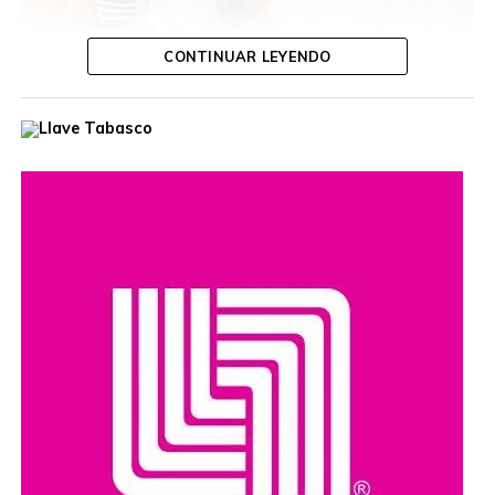
CONTINUAR LEYENDO
Ante autoridades de la empresa productiva, el presidente
destacó que esa unidad, equipada con tanque de lodo
con capacidad de 11.5 metros cúbicos, fortalecerá la
capacidad operativa del municipio y permitirá brindar una
mejor atención a las necesidades de la población,
elevando la calidad de los servicios públicos.
Tras recibir el Vactor, Ovidio Peralta afirmó que el
compromiso de su gobierno es convertir este apoyo en
mejores servicios, mayores oportunidades y más
bienestar para las y los comalcalquenses, al seguir
trabajando con honestidad y vocación de servicio,
poniendo siempre en el centro el bienestar del pueblo.
Subrayó que este camión fue donado a través del