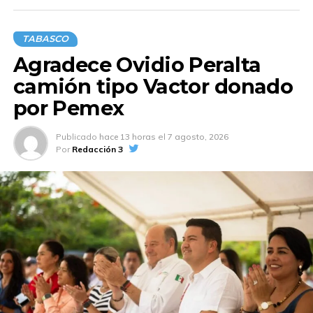
TABASCO
Agradece Ovidio Peralta
camión tipo Vactor donado
por Pemex
Publicado
hace 13 horas
el
7 agosto, 2026
Por
Redacción 3