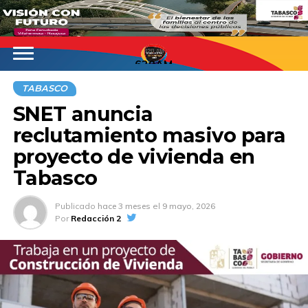
620AM
TABASCO
SNET anuncia
reclutamiento masivo para
proyecto de vivienda en
Tabasco
Publicado
hace 3 meses
el
9 mayo, 2026
Por
Redacción 2