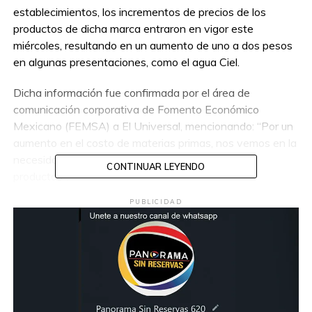
establecimientos, los incrementos de precios de los
productos de dicha marca entraron en vigor este
miércoles, resultando en un aumento de uno a dos pesos
en algunas presentaciones, como el agua Ciel.
Dicha información fue confirmada por el área de
comunicación corporativa de Fomento Económico
Mexicano (FEMSA) a El Universal, mencionando: “Por un
aumento en el costo de materias primas, nos vemos en la
necesidad de aumentar los precios de nuestros
CONTINUAR LEYENDO
productos”.
PUBLICIDAD
Nuevos Precios de Productos
Coca-Cola por Unidad
Coca-Cola 235 ml (flaca)
: de 8 pesos a 9
pesos
Coca-Cola 600 ml
: de 18 pesos a 19 pesos