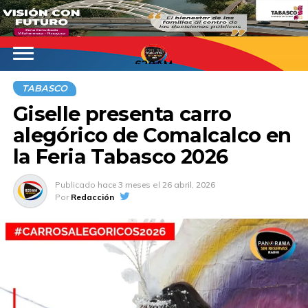
620AM
TABASCO
Giselle presenta carro
alegórico de Comalcalco en
la Feria Tabasco 2026
Publicado
hace 3 meses
el
26 abril, 2026
Por
Redacción