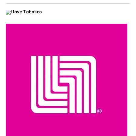
Durante la jornada, la funcionaria escuchó las inquietudes
de las y los ciudadanos, ofreció orientación personalizada
y dio seguimiento a diversas solicitudes, con el propósito
de acercar los servicios gubernamentales a las
comunidades.
Estas jornadas buscan fortalecer el diálogo entre las
autoridades y la población, además de reafirmar el
compromiso de impulsar acciones y programas que
promuevan el acceso a la cultura y el desarrollo de las
comunidades en todo el estado.
Compartir en: