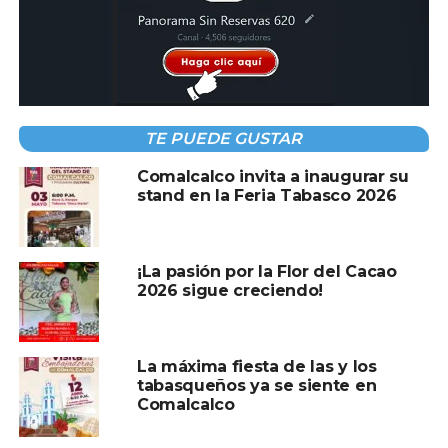
A CONTINUACIÓN
En su visita a los Centros de Aprendizaje
Campesino en Macuspana, constata Javier
May regreso de jóvenes al campo
NO TE PIERDAS
Realiza Ayuntamiento de Centro labores de
TE PUEDE GUSTAR
limpieza tras Desfile de Carros Alegóricos en
Villahermosa
Comalcalco invita a inaugurar su
stand en la Feria Tabasco 2026
¡La pasión por la Flor del Cacao
2026 sigue creciendo!
La máxima fiesta de las y los
tabasqueños ya se siente en
Comalcalco