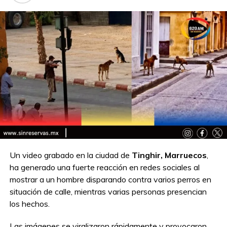
Compartir en:
TEMAS RELACIONADOS:
#ITALIA
Un video grabado en la ciudad de
Tinghir, Marruecos
,
ha generado una fuerte reacción en redes sociales al
A CONTINUACIÓN
mostrar a un hombre disparando contra varios perros en
“No me iba a ir sin ti”: Joven muere ahogada
en el Río Bravo; su padre la encuentra tras
situación de calle, mientras varias personas presencian
intensa búsqueda
los hechos.
NO TE PIERDAS
Las imágenes se viralizaron rápidamente y provocaron