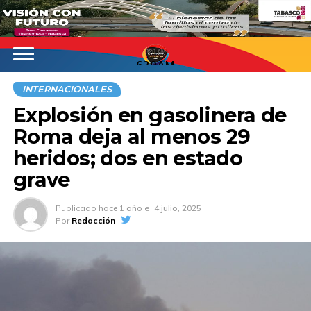
620AM
INTERNACIONALES
Explosión en gasolinera de
Roma deja al menos 29
heridos; dos en estado
grave
Publicado
hace 1 año
el
4 julio, 2025
Por
Redacción