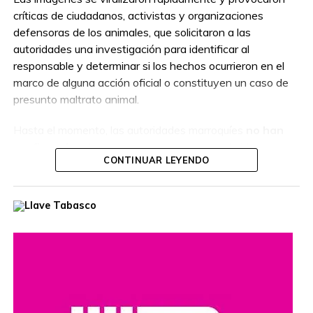
Broadacres Marketplace cierra
críticas de ciudadanos, activistas y organizaciones
temporalmente ante temor por redadas de
ICE
defensoras de los animales, que solicitaron a las
autoridades una investigación para identificar al
responsable y determinar si los hechos ocurrieron en el
marco de alguna acción oficial o constituyen un caso de
presunto maltrato animal.
Hasta el momento, las autoridades marroquíes
no han
confirmado
si la persona que aparece en el video
CONTINUAR LEYENDO
actuaba como parte de un operativo autorizado o por
cuenta propia, por lo que las circunstancias del caso
permanecen bajo investigación.
El hecho ha reavivado el debate sobre el manejo de la
población de perros callejeros en Marruecos, país que en
los últimos años ha impulsado programas de
Captura,
Esterilización, Vacunación y Retorno (TNR)
como una
alternativa para controlar la población canina sin recurrir a
sacrificios masivos.