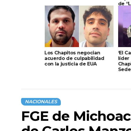
de “L
Los Chapitos negocian
‘El C
acuerdo de culpabilidad
líder
con la justicia de EUA
Chapi
Sede
NACIONALES
FGE de Michoacá
de Carlos Manzo