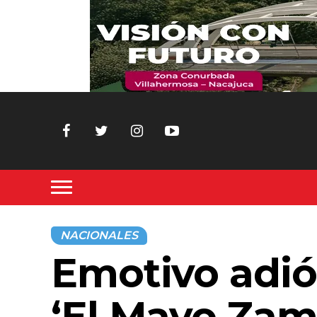
NACIONALES
Emotivo adiós
‘El Mayo Zam