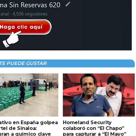
TE PUEDE GUSTAR
ativo en España golpea
Homeland Security
rtel de Sinaloa:
colaboró con “El Chapo”
ran a químico clave
para capturar a “El Mayo”