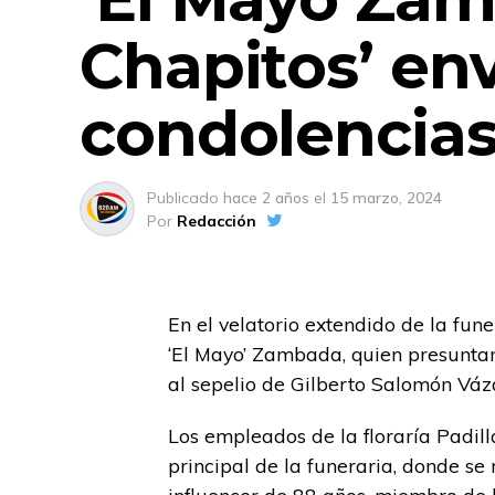
Chapitos’ en
condolencia
Publicado
hace 2 años
el
15 marzo, 2024
Por
Redacción
En el velatorio extendido de la fun
‘El Mayo’ Zambada, quien presuntam
al sepelio de Gilberto Salomón Váz
Los empleados de la floraría Padill
principal de la funeraria, donde se