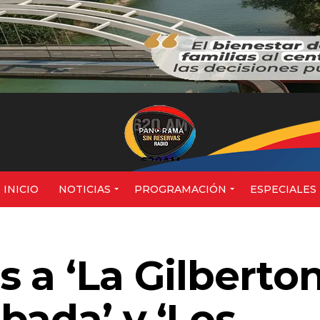
620AM
INICIO
NOTICIAS
PROGRAMACIÓN
ESPECIALES
 a ‘La Gilberton
bada’ y ‘Los